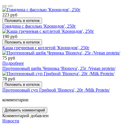
223 руб
Положить в котелок
Говядина с фасолью 'Кронидов', 250г
190 руб
Положить в котелок
Каша гречневая с котлетой 'Кронидов', 250г
75 руб
Подробнее
Протеиновый шейк Черника 'Bionova', 25г /Vegan protein/
78 руб
Положить в котелок
Протеиновый суп Грибной 'Bionova', 20г /Milk Protein/
комментарии
Добавить комментарий
Комментарий добавлен
Новости