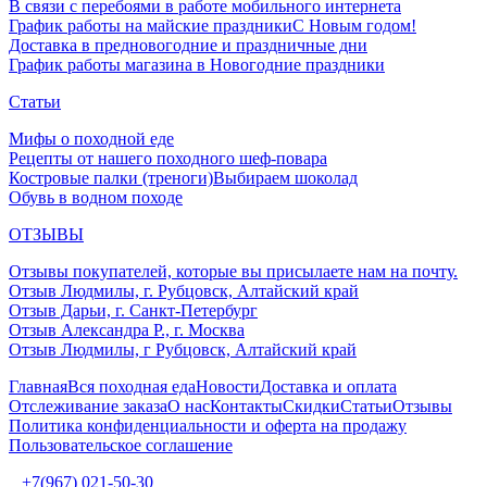
В связи с перебоями в работе мобильного интернета
График работы на майские праздники
С Новым годом!
Доставка в предновогодние и праздничные дни
График работы магазина в Новогодние праздники
Статьи
Мифы о походной еде
Рецепты от нашего походного шеф-повара
Костровые палки (треноги)
Выбираем шоколад
Обувь в водном походе
ОТЗЫВЫ
Отзывы покупателей, которые вы присылаете нам на почту.
Отзыв Людмилы, г. Рубцовск, Алтайский край
Отзыв Дарьи, г. Санкт-Петербург
Отзыв Александра Р., г. Москва
Отзыв Людмилы, г Рубцовск, Алтайский край
Главная
Вся походная еда
Новости
Доставка и оплата
Отслеживание заказа
О нас
Контакты
Скидки
Статьи
Отзывы
Политика конфиденциальности и оферта на продажу
Пользовательское соглашение
+7(967) 021-50-30