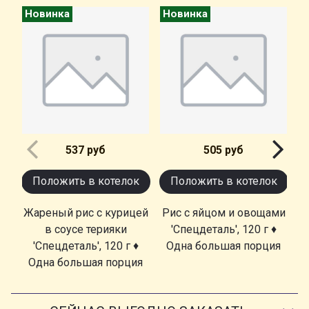
Новинка
Новинка
Н
537 руб
505 руб
Положить в котелок
Положить в котелок
Жареный рис с курицей
Рис с яйцом и овощами
в соусе терияки
'Спецдеталь', 120 г ♦
'
'Спецдеталь', 120 г ♦
Одна большая порция
Одна большая порция