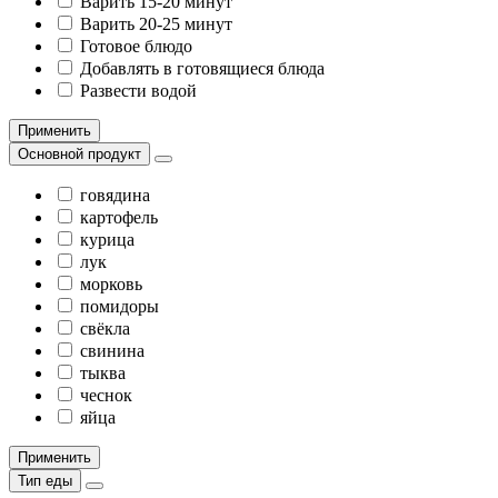
Варить 15-20 минут
Варить 20-25 минут
Готовое блюдо
Добавлять в готовящиеся блюда
Развести водой
Применить
Основной продукт
говядина
картофель
курица
лук
морковь
помидоры
свёкла
свинина
тыква
чеснок
яйца
Применить
Тип еды