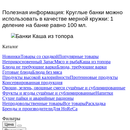
Полезная информация: Круглые банки можно
использовать в качестве мерной кружки: 1
деление на банке равно 100 мл.
Каталог
Новинки
Товары со скидкой
Популярные товары
Неприкосновенный Запас
Мясо и рыба
Каша из топора
Блюда не требующие варки
Блюда, требующие варки
Готовые блюда
Блюда без мяса
Продукты высокой калорийности
Протеиновые продукты
Консервированная продукция
Овощи, зелень, овощные смеси сушёные и сублимированные
Фрукты и ягоды сушёные и сублимированные
Напитки
Сухие пайки и аварийные рационы
Непродовольственные товары
Все товары
Раскладка
Бренды и производители
Для HoReCa
Фильтры
Цена