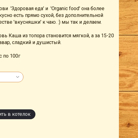
кови
'Здоровая еда' и 'Organic food' она более
кусно есть прямо сухой, без дополнительной
естве 'вкусняшки' к чаю. :) мы так и делаем.
вь Каша из топора становится мягкой, а за 15-20
авар, сладкий и душистый.
 по 100г
ть в котелок