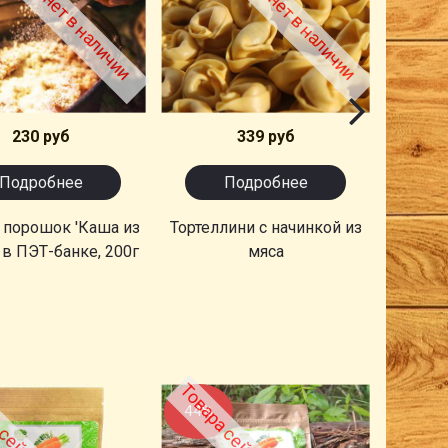
230 руб
339 руб
Подробнее
Подробнее
 порошок 'Каша из
Тортеллини с начинкой из
Основа
 в ПЭТ-банке, 200г
мяса
'Зд
44%