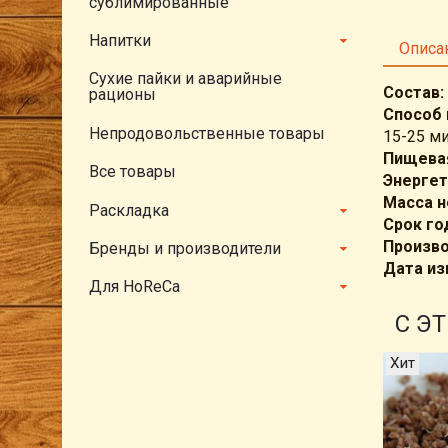
сублимированные
Напитки
Описа
Сухие пайки и аварийные
Состав:
рационы
Способ 
Непродовольственные товары
15-25 ми
Пищевая
Все товары
Энергет
Масса н
Раскладка
Срок го
Произво
Бренды и производители
Дата из
Для HoReCa
С Э
Хит