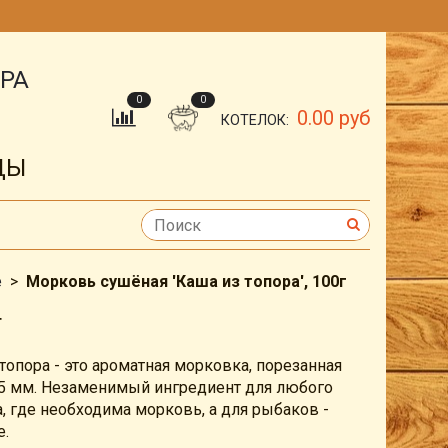
ОРА
0
0
0.00 руб
КОТЕЛОК:
ДЫ
е
Морковь сушёная 'Каша из топора', 100г
Г
опора - это ароматная морковка, порезанная
5 мм. Незаменимый ингредиент для любого
, где необходима морковь, а для рыбаков -
е.