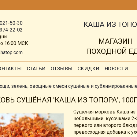
КАША ИЗ ТОП
 021-50-30
 374-22-02
дни
МАГАЗИН
до 16:00 МСК
ПОХОДНОЙ Е
shatop.com
ОНТАКТЫ
СТАТЬИ
ОТЗЫВЫ
СКИДКИ
НОВОСТИ
ощи, зелень, овощные смеси сушёные и сублимированны
ОВЬ СУШЁНАЯ 'КАША ИЗ ТОПОРА', 100
Сушёная морковь Каша из т
небольшими кусочками 2-
первого или второго блюда
превосходная добавка к ух