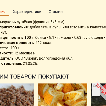
ние
Характеристики
Отзывы
морковь сушёная (фракция 5х5 мм).
приготовления:
добавлять в супы или готовить в качестве
нут.
 ценность в 100 г
: белки - 8,17 г, жиры - 0,63 г, углеводы - 
ическая ценность
: 212 ккал.
етто:
100 г.
дности
: 12 месяцев.
дитель:
ООО "Вирия", Волгоградская обл.
готовления:
21.05.26.
ТИМ ТОВАРОМ ПОКУПАЮТ
Товара 
Хит