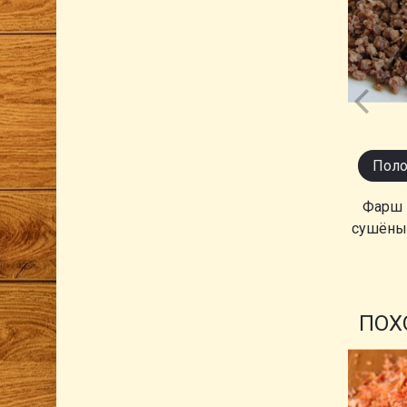
Поло
Фарш 
сушёный
ПОХ