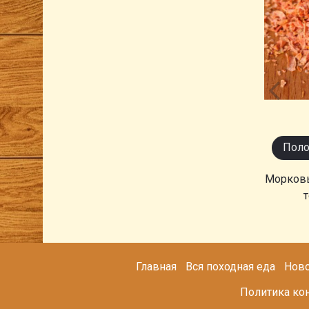
Поло
Морковь
т
Главная
Вся походная еда
Ново
Политика ко