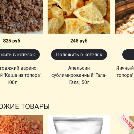
825 руб
248 руб
жить в котелок
Положить в котелок
говяжий варёно-
Апельсин
Яичный
 'Каша из топора',
сублимированный 'Гала-
топора"
100г
Гала', 50г
ОЖИЕ ТОВАРЫ