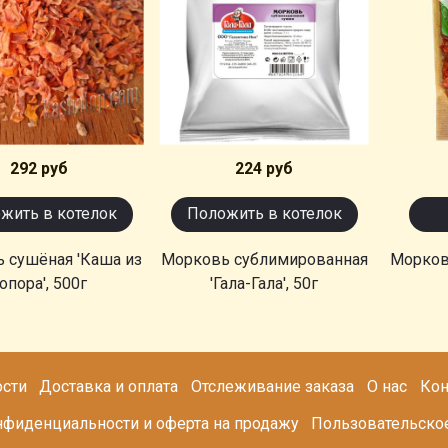
Товара 
292 руб
224 руб
жить в котелок
Положить в котелок
 сушёная 'Каша из
Морковь сублимированная
Морковь
опора', 500г
'Гала-Гала', 50г
сти
Доставка и оплата
Отслеживание заказа
О нас
Кон
нфиденциальности и оферта на продажу
Пользовательско