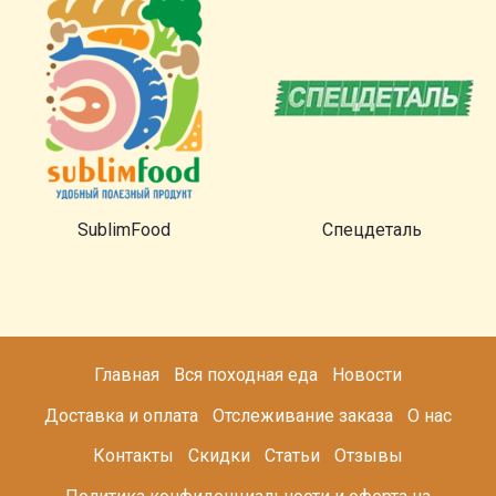
SublimFood
Спецдеталь
Главная
Вся походная еда
Новости
Доставка и оплата
Отслеживание заказа
О нас
Контакты
Скидки
Статьи
Отзывы