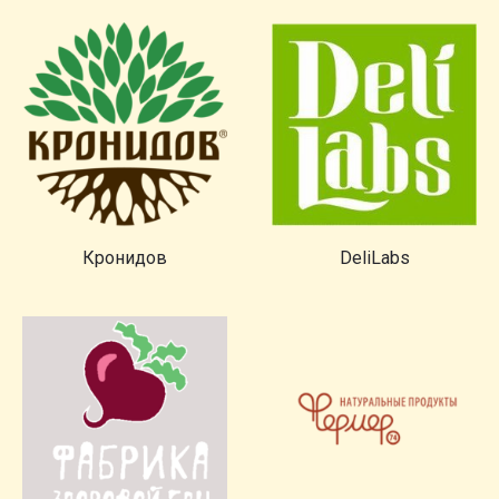
Кронидов
DeliLabs