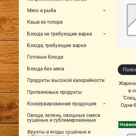
Мясо и рыба
Каша из топора
Блюда не требующие варки
Блюда, требующие варки
Готовые блюда
Блюда без мяса
Полож
Продукты высокой калорийности
Жарены
в с
Протеиновые продукты
'Спец
Консервированная продукция
Одна 
Овощи, зелень, овощные смеси
сушёные и сублимированные
Новин
Фрукты и ягоды сушёные и