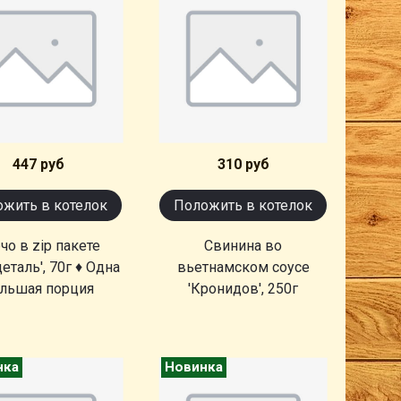
447 руб
310 руб
жить в котелок
Положить в котелок
чо в zip пакете
Свинина во
еталь', 70г ♦ Одна
вьетнамском соусе
льшая порция
'Кронидов', 250г
нка
Новинка