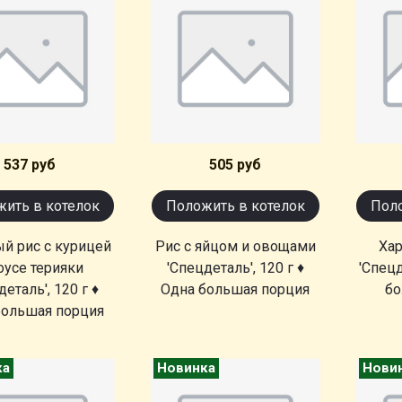
537 руб
505 руб
ить в котелок
Положить в котелок
Поло
й рис с курицей
Рис с яйцом и овощами
Хар
оусе терияки
'Спецдеталь', 120 г ♦
'Спецд
деталь', 120 г ♦
Одна большая порция
бо
большая порция
ка
Новинка
Нови