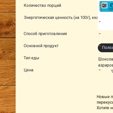
Количество порций
Энергетическая ценность (на 100г), ккал
Способ приготовления
Основной продукт
Полож
Тип еды
Шокола
аэриров
Цена
'
Новые п
перекуса
Хотите 