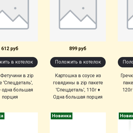
612 руб
899 руб
ить в котелок
Положить в котелок
Поло
 Фетучини в zip
Картошка в соусе из
Гречк
е 'Спецдеталь',
говядины в zip пакете
паке
♦ одна большая
'Спецдеталь', 110г ♦
120г
порция
Одна большая порция
ка
Новинка
Нови