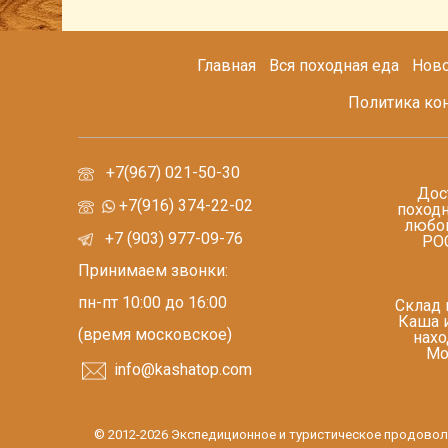
Главная
Вся походная еда
Ново
Политика ко
+7(967) 021-50-30
Дос
+7(916) 374-22-02
походн
любой
+7 (903) 977-09-76
РО
Принимаем звонки:
пн-пт 10:00 до 16:00
Склад 
Каша 
(время московское)
нахо
Мо
info@kashatop.com
© 2012-2026 Экспедиционное и туристическое продовол