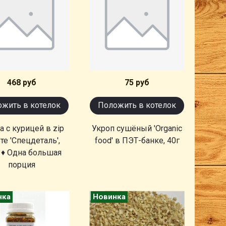
468 руб
75 руб
жить в котелок
Положить в котелок
а с курицей в zip
Укроп сушёный 'Organic
те 'Спецдеталь',
food' в ПЭТ-банке, 40г
 ♦ Одна большая
порция
нка
Новинка