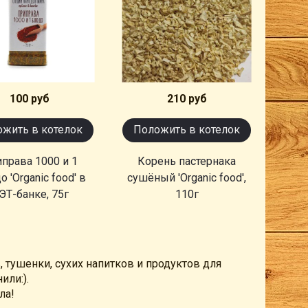
100 руб
210 руб
жить в котелок
Положить в котелок
права 1000 и 1
Корень пастернака
 'Organic food' в
сушёный 'Organic food',
ЭТ-банке, 75г
110г
 тушенки, сухих напитков и продуктов для
или:).
ла!