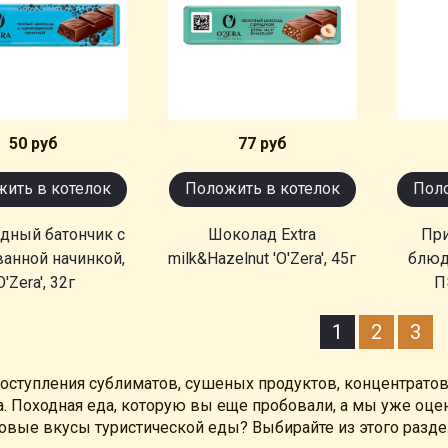
50 руб
77 руб
ить в котелок
Положить в котелок
Поло
дный батончик с
Шоколад Extra
При
анной начинкой,
milk&Hazelnut 'O'Zera', 45г
блюдо
O'Zera', 32г
П
1
2
3
оступления сублиматов, сушеных продуктов, концентратов,
. Походная еда, которую вы еще пробовали, а мы уже оцен
новые вкусы туристической еды? Выбирайте из этого разде