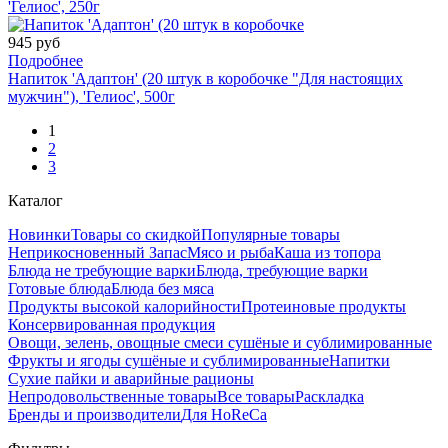
'Гелиос', 250г
945 руб
Подробнее
Напиток 'Адаптон' (20 штук в коробочке "Для настоящих
мужчин"), 'Гелиос', 500г
1
2
3
Каталог
Новинки
Товары со скидкой
Популярные товары
Неприкосновенный Запас
Мясо и рыба
Каша из топора
Блюда не требующие варки
Блюда, требующие варки
Готовые блюда
Блюда без мяса
Продукты высокой калорийности
Протеиновые продукты
Консервированная продукция
Овощи, зелень, овощные смеси сушёные и сублимированные
Фрукты и ягоды сушёные и сублимированные
Напитки
Сухие пайки и аварийные рационы
Непродовольственные товары
Все товары
Раскладка
Бренды и производители
Для HoReCa