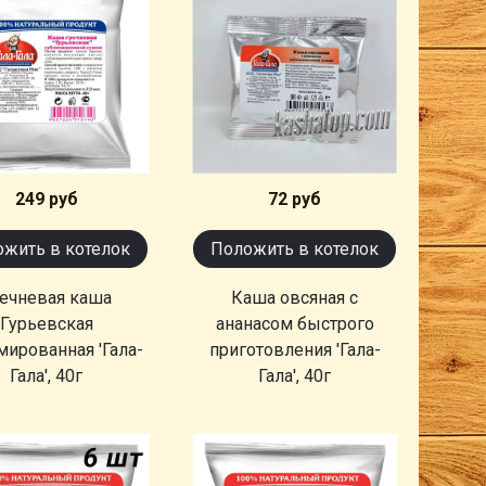
249 руб
72 руб
жить в котелок
Положить в котелок
речневая каша
Каша овсяная с
Гурьевская
ананасом быстрого
мированная 'Гала-
приготовления 'Гала-
Гала', 40г
Гала', 40г