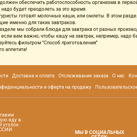
 должен обеспечить работоспособность организма в перво
надо будет преодолеть за это время.
туристы готовят молочные каши, или омлеты. В этом разде
щие именно для таких завтраков.
разделе мы собрали блюда для завтрака от разных произво
 если вам важно, чтобы кашу на завтрак, например, надо б
зуйтесь фильтром "Способ приготовления"
о аппетита!
сти
Доставка и оплата
Отслеживание заказа
О нас
Кон
нфиденциальности и оферта на продажу
Пользовательско
тавим
ую еду в
 уголок
ССИИ.
МЫ В СОЦИАЛЬНЫХ