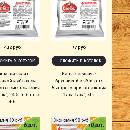
432 руб
77 руб
жить в котелок
Положить в котелок
аша овсяная с
Каша овсяная с
никой и яблоком
брусникой и яблоком
ого приготовления
быстрого приготовления
ала', 240г 🔸 6 шт х
'Гала-Гала', 40г
40г
мия 30 руб
Экономия 98 руб