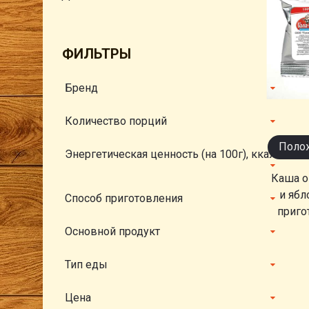
ФИЛЬТРЫ
Бренд
Количество порций
Полож
Энергетическая ценность (на 100г), ккал
Каша о
и ябл
Способ приготовления
приго
Основной продукт
Тип еды
Цена