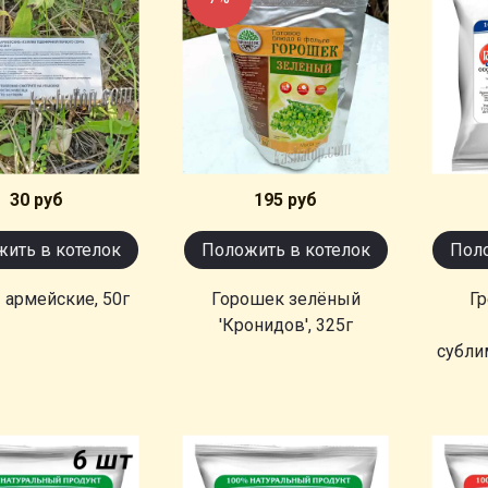
30 руб
195 руб
ить в котелок
Положить в котелок
Поло
 армейские, 50г
Горошек зелёный
Г
'Кронидов', 325г
субли