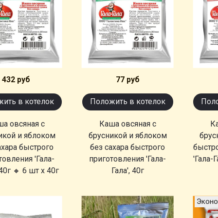
432 руб
77 руб
ить в котелок
Положить в котелок
Поло
а овсяная с
Каша овсяная с
К
икой и яблоком
брусникой и яблоком
брус
ахара быстрого
без сахара быстрого
быстр
товления 'Гала-
приготовления 'Гала-
'Гала-Г
240г 🔸 6 шт х 40г
Гала', 40г
Эконо