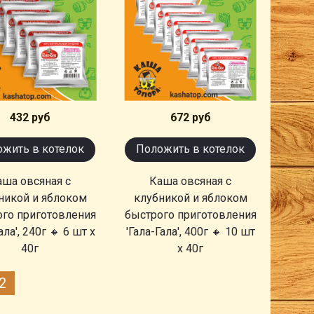
432 руб
672 руб
жить в котелок
Положить в котелок
аша овсяная с
Каша овсяная с
никой и яблоком
клубникой и яблоком
ого приготовления
быстрого приготовления
ала', 240г 🔸 6 шт х
'Гала-Гала', 400г 🔸 10 шт
40г
х 40г
2