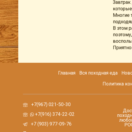
Завтрак
которые 
Многие 
подходя
В этом 
поэтому,
восполь
Приятног
Главная
Вся походная еда
Ново
Политика ко
+7(967) 021-50-30
Дос
+7(916) 374-22-02
походн
любой
+7 (903) 977-09-76
РО