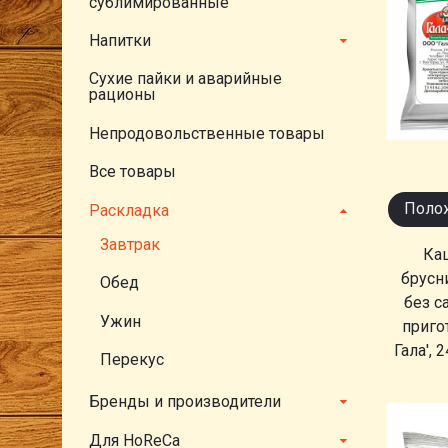
сублимированные
Напитки
Сухие пайки и аварийные
рационы
Непродовольственные товары
Все товары
Полож
Раскладка
Завтрак
Каш
брусн
Обед
без с
Ужин
приго
Гала', 
Перекус
Бренды и производители
Для HoReCa