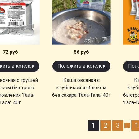
72 руб
56 руб
ить в котелок
Положить в котелок
Поло
всяная с грушей
Каша овсяная с
К
оком быстрого
клубникой и яблоком
клуб
товления 'Гала-
без сахара 'Гала-Гала' 40г
быстр
Гала', 40г
'Гала-Г
1
2
3
1
…