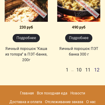
Товара сейчас нет в наличии
Товара сейчас нет в наличии
230 руб
490 руб
Подробнее
Подробнее
Яичный порошок 'Каша
Яичный порошок ПЭТ
из топора" в ПЭТ-банке,
банка 300 г
200г
1
10
11
12
…
Главная
Вся походная еда
Новости
Доставка и оплата
Отслеживание заказа
О нас