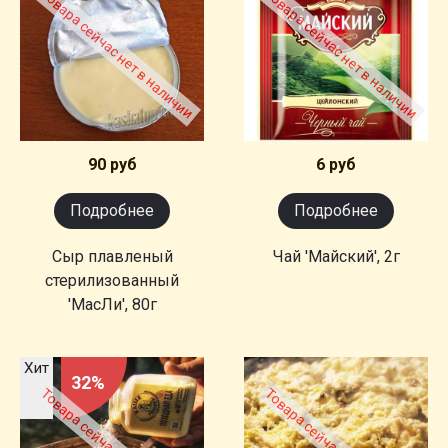
Товара сейчас нет в наличии
Товара сейчас нет в наличии
90 руб
6 руб
Подробнее
Подробнее
Сыр плавленый
Чай 'Майский', 2г
стерилизованный
'МасЛи', 80г
Хит
32%