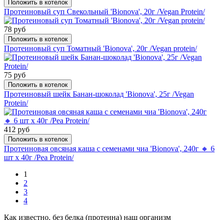
Положить в котелок
Протеиновый суп Свекольный 'Bionova', 20г /Vegan Protein/
78 руб
Положить в котелок
Протеиновый суп Томатный 'Bionova', 20г /Vegan protein/
75 руб
Положить в котелок
Протеиновый шейк Банан-шоколад 'Bionova', 25г /Vegan
Protein/
412 руб
Положить в котелок
Протеиновая овсяная каша с семенами чиа 'Bionova', 240г 🔸 6
шт х 40г /Pea Protein/
1
2
3
4
Как известно, без белка (протеина) наш организм