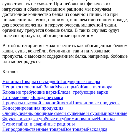
существовать не сможет. При небольших физических
нагрузках и сбалансированном рационе мы получаем
достаточное количество белка из обычной пищи. Но при
повышении нагрузок, например, в пешем или горном походе,
для восстановления, в первую очередь мышечной ткани,
организму требуется больше белка. В таких случаях будут
полезны продукты, обогащенные протеином.
В этой категории вы можете купить как обогащенные белком
каши, супы, коктейли, батончики, так и натуральные
продукты, с высоким содержанием белка, например, бобовые
или морепродукты
Каталог
Новинки
Товары со скидкой
Популярные товары
Неприкосновенный Запас
Мясо и рыба
Каша из топора
Блюда не требующие варки
Блюда, требующие варки
Готовые блюда
Блюда без мяса
Продукты высокой калорийности
Протеиновые продукты
Консервированная продукция
Овощи, зелень, овощные смеси сушёные и сублимированные
Фрукты и ягоды сушёные и сублимированные
Напитки
Сухие пайки и аварийные рационы
Непродовольственные товары
Все товары
Раскладка