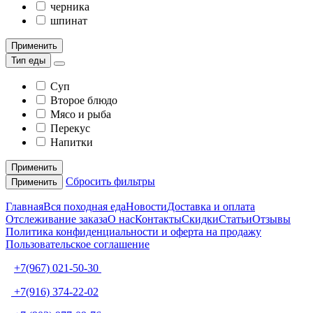
черника
шпинат
Применить
Тип еды
Суп
Второе блюдо
Мясо и рыба
Перекус
Напитки
Применить
Сбросить фильтры
Применить
Главная
Вся походная еда
Новости
Доставка и оплата
Отслеживание заказа
О нас
Контакты
Скидки
Статьи
Отзывы
Политика конфиденциальности и оферта на продажу
Пользовательское соглашение
+7(967) 021-50-30
+7(916) 374-22-02