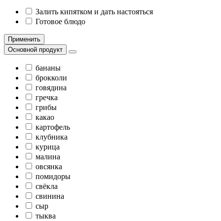
Залить кипятком и дать настояться
Готовое блюдо
Применить
Основной продукт
бананы
брокколи
говядина
гречка
грибы
какао
картофель
клубника
курица
малина
овсянка
помидоры
свёкла
свинина
сыр
тыква