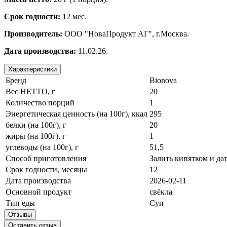
Срок годности:
12 мес.
Производитель:
ООО "НоваПродукт АГ", г.Москва.
Дата производства:
11.02.26.
Характеристики
Бренд
Bionova
Вес НЕТТО, г
20
Количество порций
1
Энергетическая ценность (на 100г), ккал
295
белки (на 100г), г
20
жиры (на 100г), г
1
углеводы (на 100г), г
51,5
Способ приготовления
Залить кипятком и дат
Срок годности, месяцы
12
Дата производства
2026-02-11
Основной продукт
свёкла
Тип еды
Суп
Отзывы
Оставить отзыв