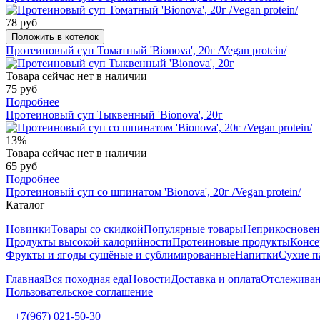
78 руб
Положить в котелок
Протеиновый суп Томатный 'Bionova', 20г /Vegan protein/
Товара сейчас нет в наличии
75 руб
Подробнее
Протеиновый суп Тыквенный 'Bionova', 20г
13%
Товара сейчас нет в наличии
65 руб
Подробнее
Протеиновый суп со шпинатом 'Bionova', 20г /Vegan protein/
Каталог
Новинки
Товары со скидкой
Популярные товары
Неприкосновен
Продукты высокой калорийности
Протеиновые продукты
Консе
Фрукты и ягоды сушёные и сублимированные
Напитки
Сухие п
Главная
Вся походная еда
Новости
Доставка и оплата
Отслеживан
Пользовательское соглашение
+7(967) 021-50-30