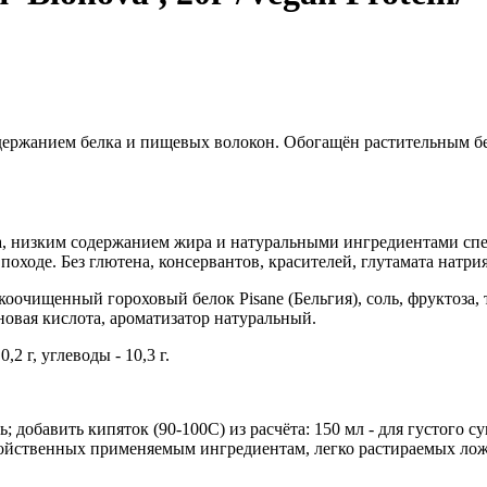
держанием белка и пищевых волокон. Обогащён растительным б
, низким содержанием жира и натуральными ингредиентами спе
в походе. Без глютена, консервантов, красителей, глутамата натрия
коочищенный гороховый белок Pisane (Бельгия), соль, фруктоз
новая кислота, ароматизатор натуральный.
0,2 г, углеводы - 10,3 г.
 добавить кипяток (90-100С) из расчёта: 150 мл - для густого су
ойственных применяемым ингредиентам, легко растираемых лож