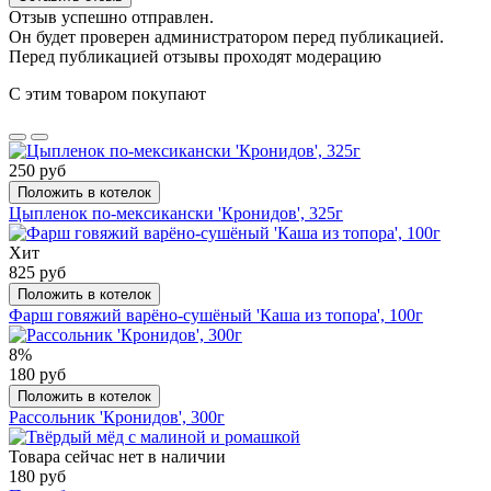
Отзыв успешно отправлен.
Он будет проверен администратором перед публикацией.
Перед публикацией отзывы проходят модерацию
С этим товаром покупают
250 руб
Положить в котелок
Цыпленок по-мексикански 'Кронидов', 325г
Хит
825 руб
Положить в котелок
Фарш говяжий варёно-сушёный 'Каша из топора', 100г
8%
180 руб
Положить в котелок
Рассольник 'Кронидов', 300г
Товара сейчас нет в наличии
180 руб