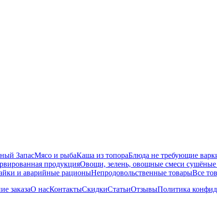
ный Запас
Мясо и рыба
Каша из топора
Блюда не требующие варк
рвированная продукция
Овощи, зелень, овощные смеси сушёные
айки и аварийные рационы
Непродовольственные товары
Все то
ие заказа
О нас
Контакты
Скидки
Статьи
Отзывы
Политика конфид