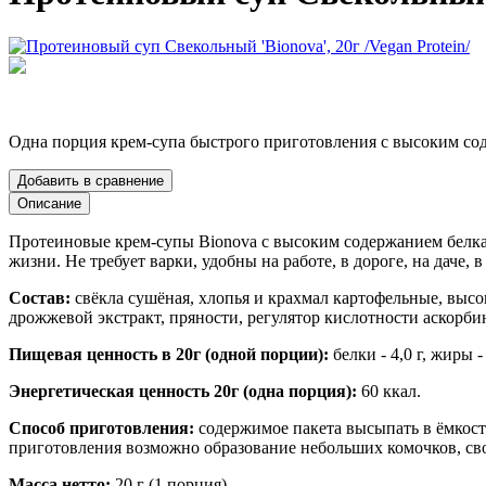
Одна порция крем-супа быстрого приготовления с высоким со
Добавить в сравнение
Описание
Протеиновые крем-супы Bionova с высоким содержанием белка
жизни. Не требует варки, удобны на работе, в дороге, на даче, 
Состав:
свёкла сушёная, хлопья и крахмал картофельные, высо
дрожжевой экстракт, пряности, регулятор кислотности аскорби
Пищевая ценность в 20г (одной порции):
белки - 4,0 г, жиры - 
Энергетическая ценность 20г (одна порция):
60 ккал.
Способ приготовления:
содержимое пакета высыпать в ёмкость;
приготовления возможно образование небольших комочков, св
Масса нетто:
20 г (1 порция).