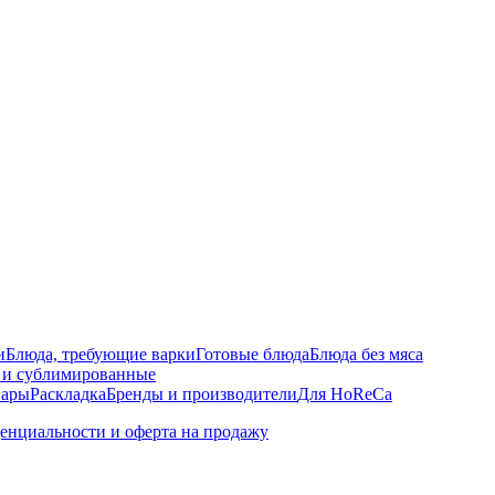
и
Блюда, требующие варки
Готовые блюда
Блюда без мяса
 и сублимированные
вары
Раскладка
Бренды и производители
Для HoReCa
енциальности и оферта на продажу