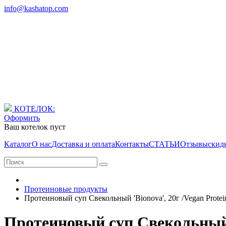
info@kashatop.com
КОТЕЛОК:
Оформить
Ваш котелок пуст
Каталог
О нас
Доставка и оплата
Контакты
СТАТЬИ
Отзывы
скид
Протеиновые продукты
Протеиновый суп Свекольный 'Bionova', 20г /Vegan Protei
Протеиновый суп Свекольный '