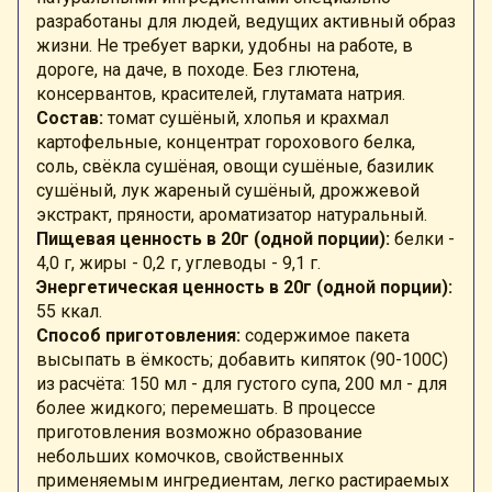
разработаны для людей, ведущих активный образ
жизни. Не требует варки, удобны на работе, в
дороге, на даче, в походе. Без глютена,
консервантов, красителей, глутамата натрия.
Состав:
томат сушёный, хлопья и крахмал
картофельные, концентрат горохового белка,
соль, свёкла сушёная, овощи сушёные, базилик
сушёный, лук жареный сушёный, дрожжевой
экстракт, пряности, ароматизатор натуральный.
Пищевая ценность в 20г (одной порции):
белки -
4,0 г, жиры - 0,2 г, углеводы - 9,1 г.
Энергетическая ценность в 20г (одной порции):
55 ккал.
Способ приготовления:
содержимое пакета
высыпать в ёмкость; добавить кипяток (90-100С)
из расчёта: 150 мл - для густого супа, 200 мл - для
более жидкого; перемешать. В процессе
приготовления возможно образование
небольших комочков, свойственных
применяемым ингредиентам, легко растираемых