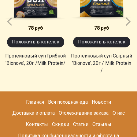
78 руб
78 руб
Положить в котелок
Положить в котелок
Протеиновый суп Грибной
Протеиновый суп Сырный
'Bionova', 20г /Milk Protein/
'Bionova', 20г / Milk Protein
/
Главная
Вся походная еда
Новости
Доставка и оплата
Отслеживание заказа
О нас
Контакты
Скидки
Статьи
Отзывы
Политика конфиденциальности и оферта на