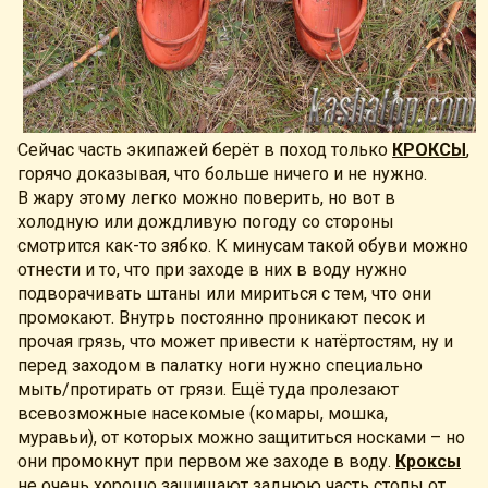
Сейчас часть экипажей берёт в поход только
КРОКСЫ
,
горячо доказывая, что больше ничего и не нужно.
В жару этому легко можно поверить, но вот в
холодную или дождливую погоду со стороны
смотрится как-то зябко. К минусам такой обуви можно
отнести и то, что при заходе в них в воду нужно
подворачивать штаны или мириться с тем, что они
промокают. Внутрь постоянно проникают песок и
прочая грязь, что может привести к натёртостям, ну и
перед заходом в палатку ноги нужно специально
мыть/протирать от грязи. Ещё туда пролезают
всевозможные насекомые (комары, мошка,
муравьи), от которых можно защититься носками – но
они промокнут при первом же заходе в воду.
Кроксы
не очень хорошо защищают заднюю часть стопы от