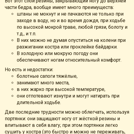
Вот этот слой резины, закрывающий ногу до верхней
части бедра, вообще имеет много преимуществ:
штаны не мокнут и не пачкаются не только при
заходе в воду, но и во время дождя, при ходьбе
по высокой мокрой траве, любой грязи, болоту и
т.д., и т.п.
В них можно не думая опуститься на колени при
разжигании костра или проклейке байдарки.
В холодную или мокрую погоду они
обеспечивают ногам относительный комфорт.
Но есть и недостатки:
болотные сапоги тяжёлые,
занимают много места,
в них жарко при высокой температуре,
они отпотевают изнутри и могут натирать при
длительной ходьбе.
Две последние трудности можно облегчать, используя
портянки: они защищают ногу от жёсткой резины и
впитывают в себя влагу; при этом портянки легко
сушить у костра (это быстро и можно не переживать,