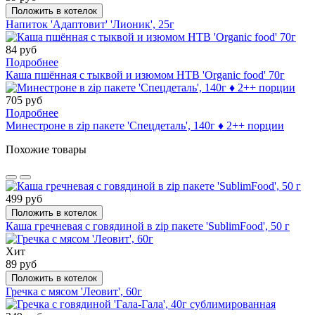
Положить в котелок
Напиток 'Адаптовит' 'Лионик', 25г
84 руб
Подробнее
Каша пшённая с тыквой и изюмом НТВ 'Organic food' 70г
705 руб
Подробнее
Минестроне в zip пакете 'Спецдеталь', 140г ♦ 2++ порции
Похожие товары
499 руб
Положить в котелок
Каша гречневая с говядиной в zip пакете 'SublimFood', 50 г
Хит
89 руб
Положить в котелок
Гречка с мясом 'Леовит', 60г