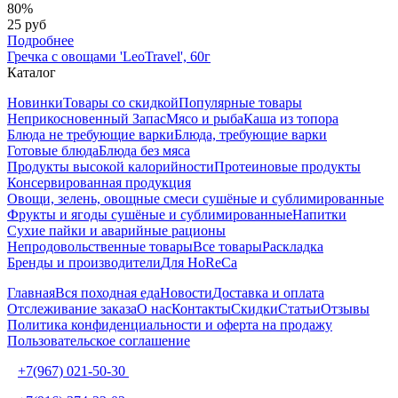
80%
25 руб
Подробнее
Гречка с овощами 'LeoTravel', 60г
Каталог
Новинки
Товары со скидкой
Популярные товары
Неприкосновенный Запас
Мясо и рыба
Каша из топора
Блюда не требующие варки
Блюда, требующие варки
Готовые блюда
Блюда без мяса
Продукты высокой калорийности
Протеиновые продукты
Консервированная продукция
Овощи, зелень, овощные смеси сушёные и сублимированные
Фрукты и ягоды сушёные и сублимированные
Напитки
Сухие пайки и аварийные рационы
Непродовольственные товары
Все товары
Раскладка
Бренды и производители
Для HoReCa
Главная
Вся походная еда
Новости
Доставка и оплата
Отслеживание заказа
О нас
Контакты
Скидки
Статьи
Отзывы
Политика конфиденциальности и оферта на продажу
Пользовательское соглашение
+7(967) 021-50-30