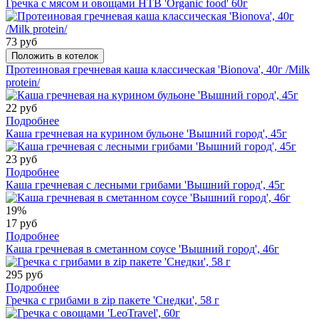
Гречка с мясом и овощами НТВ 'Organic food' 60г
73 руб
Положить в котелок
Протеиновая гречневая каша классическая 'Bionova', 40г /Milk
protein/
22 руб
Подробнее
Каша гречневая на курином бульоне 'Вышний город', 45г
23 руб
Подробнее
Каша гречневая с лесными грибами 'Вышний город', 45г
19%
17 руб
Подробнее
Каша гречневая в сметанном соусе 'Вышний город', 46г
295 руб
Подробнее
Гречка с грибами в zip пакете 'Снедки', 58 г