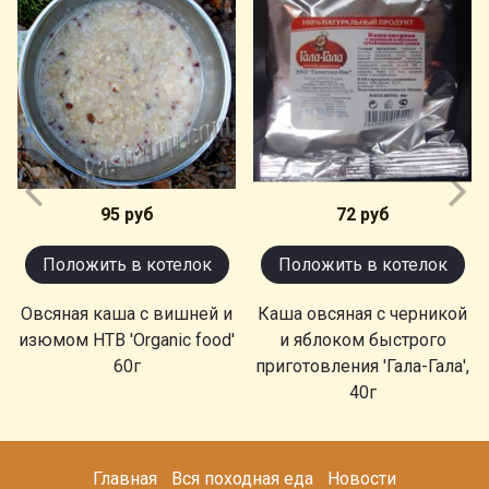
95 руб
72 руб
Положить в котелок
Положить в котелок
Овсяная каша с вишней и
Каша овсяная с черникой
изюмом НТВ 'Organic food'
и яблоком быстрого
60г
приготовления 'Гала-Гала',
40г
Главная
Вся походная еда
Новости