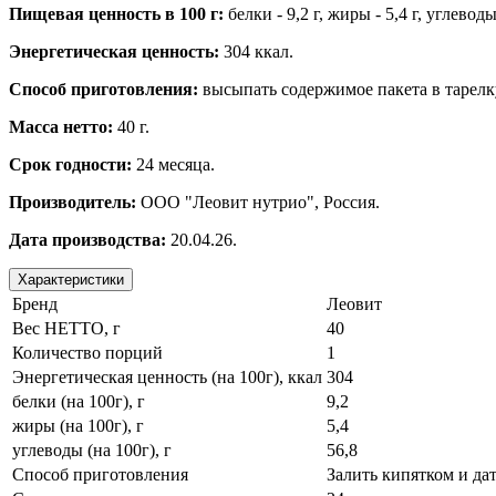
Пищевая ценность в 100 г:
белки - 9,2 г, жиры - 5,4 г, углеводы
Энергетическая ценность:
304 ккал.
Способ приготовления:
высыпать содержимое пакета в тарелку
Масса нетто:
40 г.
Срок годности:
24 месяца.
Производитель:
ООО "Леовит нутрио", Россия.
Дата производства:
20.04.26.
Характеристики
Бренд
Леовит
Вес НЕТТО, г
40
Количество порций
1
Энергетическая ценность (на 100г), ккал
304
белки (на 100г), г
9,2
жиры (на 100г), г
5,4
углеводы (на 100г), г
56,8
Способ приготовления
Залить кипятком и дат