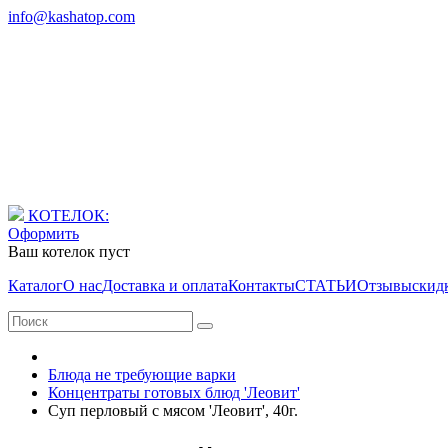
info@kashatop.com
КОТЕЛОК:
Оформить
Ваш котелок пуст
Каталог
О нас
Доставка и оплата
Контакты
СТАТЬИ
Отзывы
скид
Блюда не требующие варки
Концентраты готовых блюд 'Леовит'
Суп перловый с мясом 'Леовит', 40г.