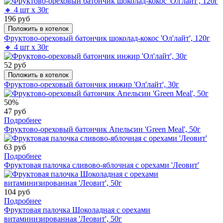
196 руб
Положить в котелок
Фруктово-ореховый батончик шоколад-кокос 'Ол'лайт', 120г
🔸 4 шт х 30г
52 руб
Положить в котелок
Фруктово-ореховый батончик инжир 'Ол'лайт', 30г
50%
47 руб
Подробнее
Фруктово-ореховый батончик Апельсин 'Green Meal', 50г
63 руб
Подробнее
Фруктовая палочка сливово-яблочная с орехами 'Леовит'
104 руб
Подробнее
Фруктовая палочка Шоколадная с орехами
витаминизированная 'Леовит', 50г