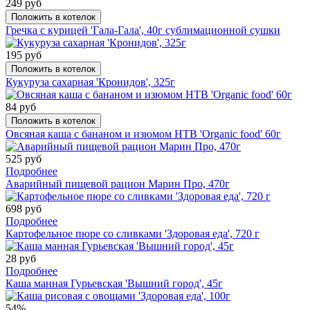
249 руб
Положить в котелок
Гречка с курицей 'Гала-Гала', 40г сублимационной сушки
195 руб
Положить в котелок
Кукуруза сахарная 'Кронидов', 325г
84 руб
Положить в котелок
Овсяная каша с бананом и изюмом НТВ 'Organic food' 60г
525 руб
Подробнее
Аварийный пищевой рацион Марин Про, 470г
698 руб
Подробнее
Картофельное пюре со сливками 'Здоровая еда', 720 г
28 руб
Подробнее
Каша манная Гурьевская 'Вышний город', 45г
54%