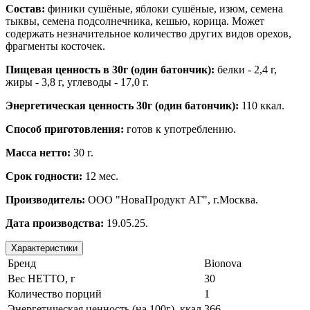
Состав:
финики сушёные, яблоки сушёные, изюм, семена
тыквы, семена подсолнечника, кешью, корица. Может
содержать незначительное количество других видов орехов,
фрагменты косточек.
Пищевая ценность в 30г (один батончик):
белки - 2,4 г,
жиры - 3,8 г, углеводы - 17,0 г.
Энергетическая ценность 30г (один батончик):
110 ккал.
Способ приготовления:
готов к употреблению.
Масса нетто:
30 г.
Срок годности:
12 мес.
Производитель:
ООО "НоваПродукт АГ", г.Москва.
Дата производства:
19.05.25.
Характеристики
Бренд
Bionova
Вес НЕТТО, г
30
Количество порций
1
Энергетическая ценность (на 100г), ккал
366