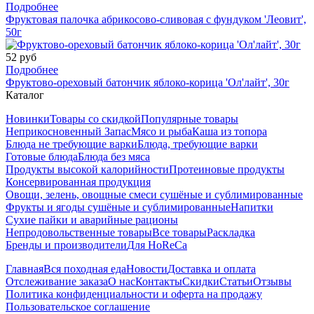
Подробнее
Фруктовая палочка абрикосово-сливовая с фундуком 'Леовит',
50г
52 руб
Подробнее
Фруктово-ореховый батончик яблоко-корица 'Ол'лайт', 30г
Каталог
Новинки
Товары со скидкой
Популярные товары
Неприкосновенный Запас
Мясо и рыба
Каша из топора
Блюда не требующие варки
Блюда, требующие варки
Готовые блюда
Блюда без мяса
Продукты высокой калорийности
Протеиновые продукты
Консервированная продукция
Овощи, зелень, овощные смеси сушёные и сублимированные
Фрукты и ягоды сушёные и сублимированные
Напитки
Сухие пайки и аварийные рационы
Непродовольственные товары
Все товары
Раскладка
Бренды и производители
Для HoReCa
Главная
Вся походная еда
Новости
Доставка и оплата
Отслеживание заказа
О нас
Контакты
Скидки
Статьи
Отзывы
Политика конфиденциальности и оферта на продажу
Пользовательское соглашение