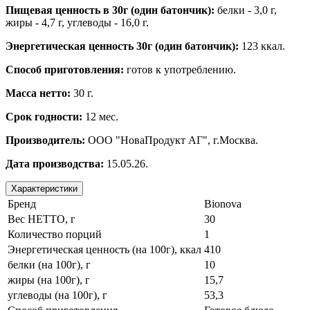
Пищевая ценность в 30г (один батончик):
белки - 3,0 г,
жиры - 4,7 г, углеводы - 16,0 г.
Энергетическая ценность 30г (один батончик):
123 ккал.
Способ приготовления:
готов к употреблению.
Масса нетто:
30 г.
Срок годности:
12 мес.
Производитель:
ООО "НоваПродукт АГ", г.Москва.
Дата производства:
15.05.26.
Характеристики
Бренд
Bionova
Вес НЕТТО, г
30
Количество порций
1
Энергетическая ценность (на 100г), ккал
410
белки (на 100г), г
10
жиры (на 100г), г
15,7
углеводы (на 100г), г
53,3