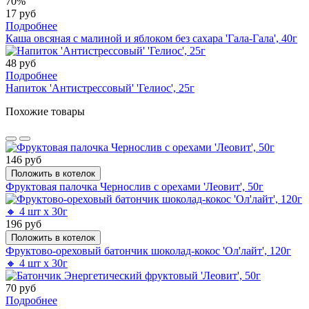
70%
17 руб
Подробнее
Каша овсяная с малиной и яблоком без сахара 'Гала-Гала', 40г
48 руб
Подробнее
Напиток 'Антистрессовый' 'Гелиос', 25г
Похожие товары
146 руб
Положить в котелок
Фруктовая палочка Чернослив с орехами 'Леовит', 50г
196 руб
Положить в котелок
Фруктово-ореховый батончик шоколад-кокос 'Ол'лайт', 120г
🔸 4 шт х 30г
70 руб
Подробнее