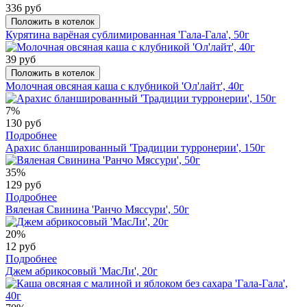
336 руб
Положить в котелок
Курятина варёная сублимированная 'Гала-Гала', 50г
39 руб
Положить в котелок
Молочная овсяная каша с клубникой 'Ол'лайт', 40г
7%
130 руб
Подробнее
Арахис бланшированный 'Традиции турронерии', 150г
35%
129 руб
Подробнее
Вяленая Свинина 'Ранчо Мяссури', 50г
20%
12 руб
Подробнее
Джем абрикосовый 'МасЛи', 20г