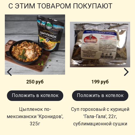
С ЭТИМ ТОВАРОМ ПОКУПАЮТ
250 руб
199 руб
Положить в котелок
Положить в котелок
Цыпленок по-
Суп гороховый с курицей
мексикански 'Кронидов',
'Гала-Гала', 22г,
325г
сублимационной сушки