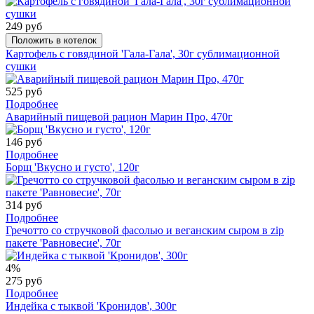
249 руб
Положить в котелок
Картофель с говядиной 'Гала-Гала', 30г сублимационной
сушки
525 руб
Подробнее
Аварийный пищевой рацион Марин Про, 470г
146 руб
Подробнее
Борщ 'Вкусно и густо', 120г
314 руб
Подробнее
Гречотто со стручковой фасолью и веганским сыром в zip
пакете 'Равновесие', 70г
4%
275 руб
Подробнее
Индейка с тыквой 'Кронидов', 300г