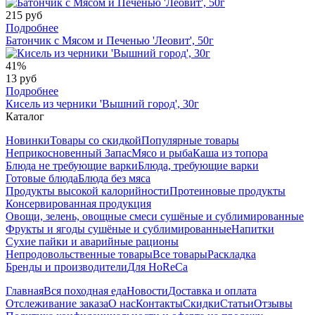
215 руб
Подробнее
Батончик с Мясом и Печенью 'Леовит', 50г
41%
13 руб
Подробнее
Кисель из черники 'Вышний город', 30г
Каталог
Новинки
Товары со скидкой
Популярные товары
Неприкосновенный Запас
Мясо и рыба
Каша из топора
Блюда не требующие варки
Блюда, требующие варки
Готовые блюда
Блюда без мяса
Продукты высокой калорийности
Протеиновые продукты
Консервированная продукция
Овощи, зелень, овощные смеси сушёные и сублимированные
Фрукты и ягоды сушёные и сублимированные
Напитки
Сухие пайки и аварийные рационы
Непродовольственные товары
Все товары
Раскладка
Бренды и производители
Для HoReCa
Главная
Вся походная еда
Новости
Доставка и оплата
Отслеживание заказа
О нас
Контакты
Скидки
Статьи
Отзывы