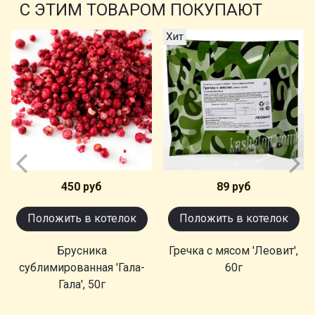
С ЭТИМ ТОВАРОМ ПОКУПАЮТ
Хит
450 руб
89 руб
Положить в котелок
Положить в котелок
Брусника
Гречка с мясом 'Леовит',
сублимированная 'Гала-
60г
Гала', 50г