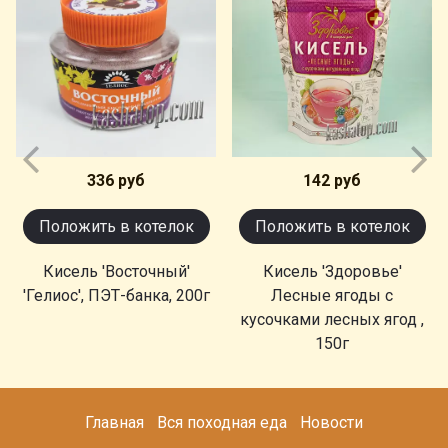
336 руб
142 руб
Положить в котелок
Положить в котелок
Кисель 'Восточный'
Кисель 'Здоровье'
'Гелиос', ПЭТ-банка, 200г
Лесные ягоды с
кусочками лесных ягод ,
150г
Главная
Вся походная еда
Новости