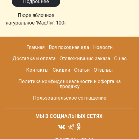
Подробнее
Пюре яблочное
натуральное 'МасЛи', 100г
Главная
Вся походная еда
Новости
Доставка и оплата
Отслеживание заказа
О нас
Контакты
Скидки
Статьи
Отзывы
Политика конфиденциальности и оферта на
продажу
Пользовательское соглашение
МЫ В СОЦИАЛЬНЫХ СЕТЯХ: