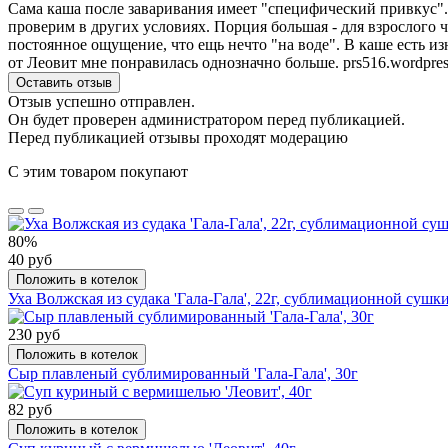
Сама каша после заваривания имеет "специфический привкус". Н
проверим в других условиях. Порция большая - для взрослого ч
постоянное ощущение, что ещь нечто "на воде". В каше есть из
от Леовит мне понравилась однозначно больше. prs516.wordpre
Оставить отзыв
Отзыв успешно отправлен.
Он будет проверен администратором перед публикацией.
Перед публикацией отзывы проходят модерацию
С этим товаром покупают
80%
40 руб
Положить в котелок
Уха Волжская из судака 'Гала-Гала', 22г, сублимационной сушк
230 руб
Положить в котелок
Сыр плавленый сублимированный 'Гала-Гала', 30г
82 руб
Положить в котелок