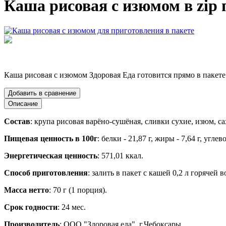
Каша рисовая с изюмом в zip п
Каша рисовая с изюмом Здоровая Еда готовится прямо в пакете.
Добавить в сравнение
Описание
Состав
: крупа рисовая варёно-сушёная, сливки сухие, изюм, са
Пищевая ценность в 100г
: белки - 21,87 г, жиры - 7,64 г, угл
Энергетическая ценность
: 571,01 ккал.
Способ приготовления
: залить в пакет с кашей 0,2 л горяче
Масса нетто
: 70 г (1 порция).
Срок годности
: 24 мес.
Производитель
: ООО "Здоровая еда", г.Чебоксары.