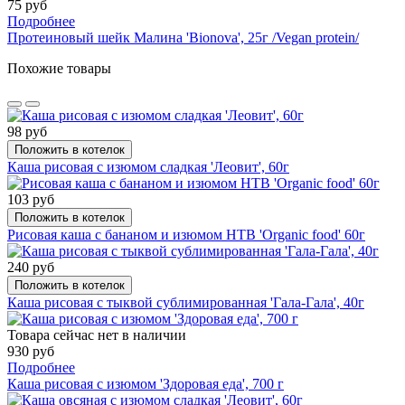
75 руб
Подробнее
Протеиновый шейк Малина 'Bionova', 25г /Vegan protein/
Похожие товары
98 руб
Положить в котелок
Каша рисовая с изюмом сладкая 'Леовит', 60г
103 руб
Положить в котелок
Рисовая каша с бананом и изюмом НТВ 'Organic food' 60г
240 руб
Положить в котелок
Каша рисовая с тыквой сублимированная 'Гала-Гала', 40г
Товара сейчас нет в наличии
930 руб
Подробнее
Каша рисовая с изюмом 'Здоровая еда', 700 г