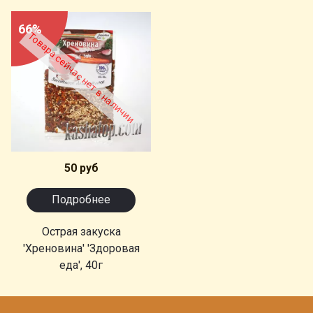
66%
Товара сейчас нет в наличии
50 руб
Подробнее
Острая закуска
'Хреновина' 'Здоровая
еда', 40г