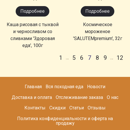
Подробнее
Подробнее
Каша рисовая с тыквой
Космическое
и черносливом со
мороженое
сливками 'Здоровая
'SALUTEMpremium', 32г
еда', 100г
1
5
6
7
8
9
12
…
…
Главная
Вся походная еда
Новости
Доставка и оплата
Отслеживание заказа
О нас
Контакты
Скидки
Статьи
Отзывы
Политика конфиденциальности и оферта на
продажу