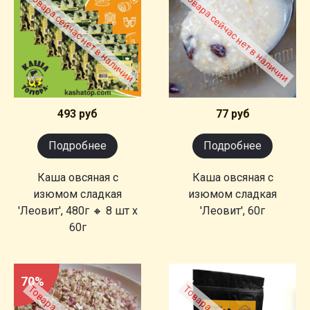
Товара сейчас нет в наличии
Товара сейчас нет в наличии
493 руб
77 руб
Подробнее
Подробнее
Каша овсяная с
Каша овсяная с
изюмом сладкая
изюмом сладкая
'Леовит', 480г 🔸 8 шт х
'Леовит', 60г
60г
70%