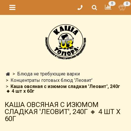
0
0
Блюда не требующие варки
Концентраты готовых блюд 'Леовит'
Каша овсяная с изюмом сладкая 'Леовит', 240г
🔸 4 шт х 60г
КАША ОВСЯНАЯ С ИЗЮМОМ
СЛАДКАЯ 'ЛЕОВИТ', 240Г 🔸 4 ШТ Х
60Г