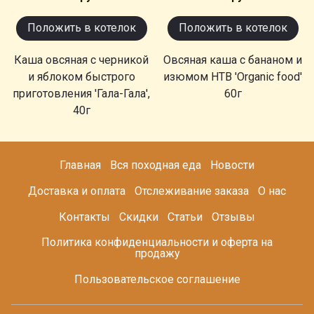
Положить в котелок
Положить в котелок
Каша овсяная с черникой
Овсяная каша с бананом и
и яблоком быстрого
изюмом НТВ 'Organic food'
приготовления 'Гала-Гала',
60г
40г
Главная
Вся походная еда
Новости
Доставка и оплата
Отслеживание заказа
О нас
Контакты
Скидки
Статьи
Отзывы
Политика конфиденциальности и оферта на
продажу
Пользовательское соглашение