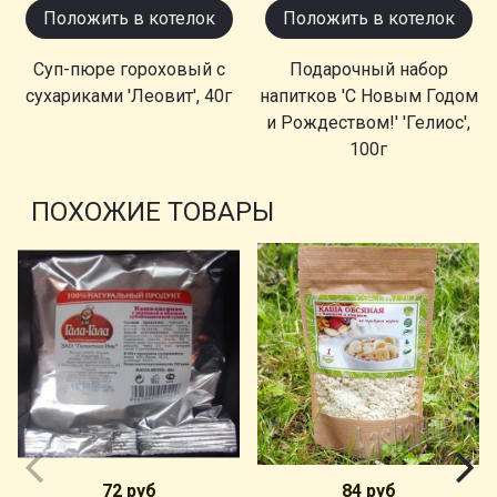
Положить в котелок
Положить в котелок
Суп-пюре гороховый с
Подарочный набор
сухариками 'Леовит', 40г
напитков 'С Новым Годом
и Рождеством!' 'Гелиос',
100г
ПОХОЖИЕ ТОВАРЫ
72 руб
84 руб