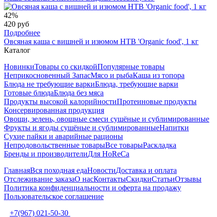
42%
420 руб
Подробнее
Овсяная каша с вишней и изюмом НТВ 'Organic food', 1 кг
Каталог
Новинки
Товары со скидкой
Популярные товары
Неприкосновенный Запас
Мясо и рыба
Каша из топора
Блюда не требующие варки
Блюда, требующие варки
Готовые блюда
Блюда без мяса
Продукты высокой калорийности
Протеиновые продукты
Консервированная продукция
Овощи, зелень, овощные смеси сушёные и сублимированные
Фрукты и ягоды сушёные и сублимированные
Напитки
Сухие пайки и аварийные рационы
Непродовольственные товары
Все товары
Раскладка
Бренды и производители
Для HoReCa
Главная
Вся походная еда
Новости
Доставка и оплата
Отслеживание заказа
О нас
Контакты
Скидки
Статьи
Отзывы
Политика конфиденциальности и оферта на продажу
Пользовательское соглашение
+7(967) 021-50-30