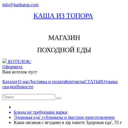
info@kashatop.com
КАША ИЗ ТОПОРА
МАГАЗИН
ПОХОДНОЙ ЕДЫ
КОТЕЛОК:
Оформить
Ваш котелок пуст
Каталог
О нас
Доставка и оплата
Контакты
СТАТЬИ
Отзывы
скидки
Новости
Блюда не требующие варки
'Здоровая еда' сублиматы и быстрое приготовление
Каша овсяная с ягодами в zip пакете Здоровая еда', 55 г