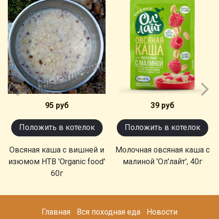
95 руб
39 руб
Положить в котелок
Положить в котелок
Овсяная каша с вишней и
Молочная овсяная каша с
изюмом НТВ 'Organic food'
малиной 'Ол'лайт', 40г
60г
Главная
Вся походная еда
Новости