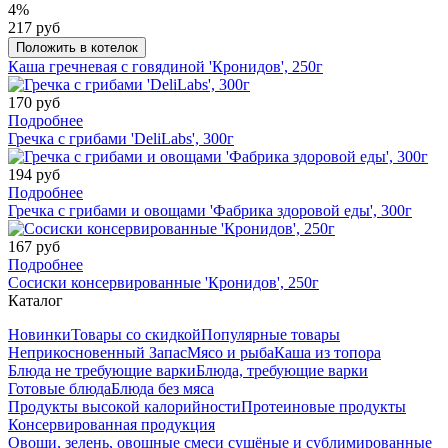
4%
217 руб
Положить в котелок
Каша гречневая с говядиной 'Кронидов', 250г
170 руб
Подробнее
Гречка с грибами 'DeliLabs', 300г
194 руб
Подробнее
Гречка с грибами и овощами 'Фабрика здоровой еды', 300г
167 руб
Подробнее
Сосиски консервированные 'Кронидов', 250г
Каталог
Новинки
Товары со скидкой
Популярные товары
Неприкосновенный Запас
Мясо и рыба
Каша из топора
Блюда не требующие варки
Блюда, требующие варки
Готовые блюда
Блюда без мяса
Продукты высокой калорийности
Протеиновые продукты
Консервированная продукция
Овощи, зелень, овощные смеси сушёные и сублимированные