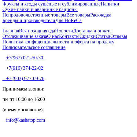
Фрукты и ягоды сушёные и сублимированные
Напитки
Сухие пайки и аварийные рационы
Непродовольственные товары
Все товары
Раскладка
Бренды и производители
Для HoReCa
Главная
Вся походная еда
Новости
Доставка и оплата
Отслеживание заказа
О нас
Контакты
Скидки
Статьи
Отзывы
Политика конфиденциальности и оферта на продажу
Пользовательское соглашение
+7(967) 021-50-30
+7(916) 374-22-02
+7 (903) 977-09-76
Принимаем звонки:
пн-пт 10:00 до 16:00
(время московское)
info@kashatop.com