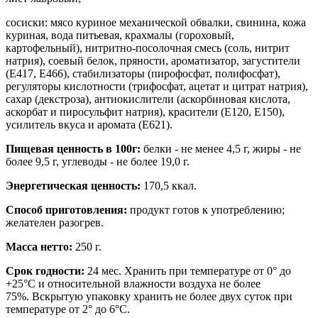
сосиски: мясо куриное механической обвалки, свинина, кожа
куриная, вода питьевая, крахмалы (гороховый,
картофельный), нитритно-посолочная смесь (соль, нитрит
натрия), соевый белок, пряности, ароматизатор, загустители
(Е417, Е466), стабилизаторы (пирофосфат, полифосфат),
регуляторы кислотности (трифосфат, ацетат и цитрат натрия),
сахар (декстроза), антиокислители (аскорбиновая кислота,
аскорбат и пиросульфит натрия), красители (Е120, Е150),
усилитель вкуса и аромата (Е621).
Пищевая ценность в 100г:
белки -
не менее 4,5 г
, жиры -
не
более 9,5 г, углеводы - не более 19,0 г
.
Энергетическая ценность:
170
,5 ккал
.
Способ приготовления:
продукт готов к употреблению;
желателен разогрев.
Масса нетто:
250 г.
Срок годности:
24 мес.
Хранить при температуре от 0° до
+25°
C
и относительной влажности воздуха не более
75%. Вскрытую упаковку хранить не более двух суток при
температуре от 2° до 6°C.