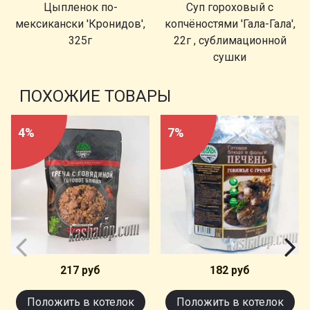
Цыпленок по-
Суп гороховый с
мексикански 'Кронидов',
копчёностями 'Гала-Гала',
325г
22г , сублимационной
сушки
ПОХОЖИЕ ТОВАРЫ
4%
7%
217 руб
182 руб
Положить в котелок
Положить в котелок