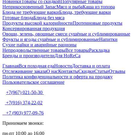
Новинки
Товары со скидкой
Популярные товары
Неприкосновенный Запас
Мясо и рыба
Каша из топора
Блюда не требующие варки
Блюда, требующие варки
Готовые блюда
Блюда без мяса
Продукты высокой калорийности
Протеиновые продукты
Консервированная продукция
Овощи, зелень, овощные смеси сушёные и сублимированные
Фрукты и ягоды сушёные и сублимированные
Напитки
Сухие пайки и аварийные рационы
Непродовольственные товары
Все товары
Раскладка
Бренды и производители
Для HoReCa
Главная
Вся походная еда
Новости
Доставка и оплата
Отслеживание заказа
О нас
Контакты
Скидки
Статьи
Отзывы
Политика конфиденциальности и оферта на продажу
Пользовательское соглашение
+7(967) 021-50-30
+7(916) 374-22-02
+7 (903) 977-09-76
Принимаем звонки:
пн-пт 10:00 до 16:00