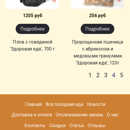
1255 руб
256 руб
Подробнее
Подробнее
Плов с говядиной
Пророщенная пшеница
'Здоровая еда', 700 г
с абрикосом и
медовыми гранулами
'Здоровая еда', 120г
1
2
3
4
5
Главная
Вся походная еда
Новости
Доставка и оплата
Отслеживание заказа
О нас
Контакты
Скидки
Статьи
Отзывы