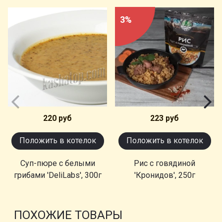
3%
220 руб
223 руб
Положить в котелок
Положить в котелок
Суп-пюре с белыми
Рис с говядиной
грибами 'DeliLabs', 300г
'Кронидов', 250г
ПОХОЖИЕ ТОВАРЫ