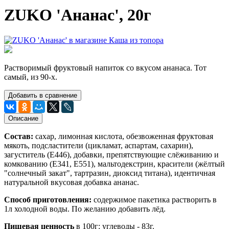
ZUKO 'Ананас', 20г
Растворимый фруктовый напиток со вкусом ананаса. Тот
самый, из 90-х.
Добавить в сравнение
Описание
Состав:
сахар, лимонная кислота, обезвоженная фруктовая
мякоть, подсластители (цикламат, аспартам, сахарин),
загуститель (Е446), добавки, препятствующие слёживанию и
комкованию (Е341, Е551), мальтодекстрин, красители (жёлтый
"солнечный закат", тартразин, диоксид титана), идентичная
натуральной вкусовая добавка ананас.
Способ приготовления:
содержимое пакетика растворить в
1л холодной воды. По желанию добавить лёд.
Пищевая ценность
в 100г: углеводы - 83г.