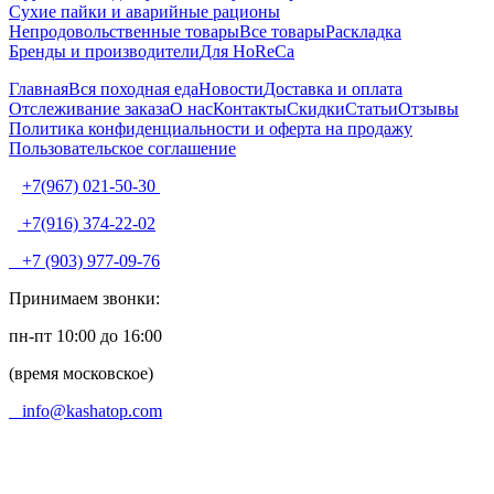
Сухие пайки и аварийные рационы
Непродовольственные товары
Все товары
Раскладка
Бренды и производители
Для HoReCa
Главная
Вся походная еда
Новости
Доставка и оплата
Отслеживание заказа
О нас
Контакты
Скидки
Статьи
Отзывы
Политика конфиденциальности и оферта на продажу
Пользовательское соглашение
+7(967) 021-50-30
+7(916) 374-22-02
+7 (903) 977-09-76
Принимаем звонки:
пн-пт 10:00 до 16:00
(время московское)
info@kashatop.com