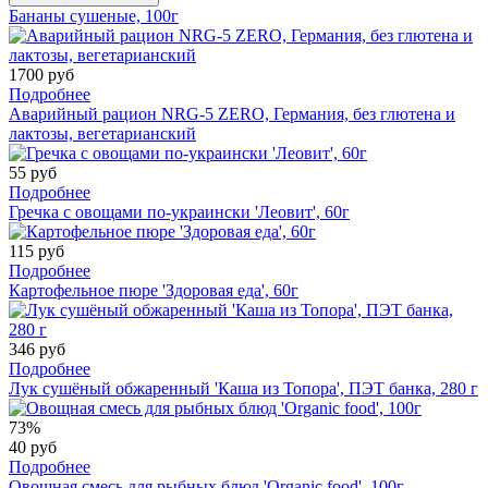
Бананы сушеные, 100г
1700 руб
Подробнее
Аварийный рацион NRG-5 ZERO, Германия, без глютена и
лактозы, вегетарианский
55 руб
Подробнее
Гречка с овощами по-украински 'Леовит', 60г
115 руб
Подробнее
Картофельное пюре 'Здоровая еда', 60г
346 руб
Подробнее
Лук сушёный обжаренный 'Каша из Топора', ПЭТ банка, 280 г
73%
40 руб
Подробнее
Овощная смесь для рыбных блюд 'Organic food', 100г