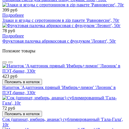
399 руб
Подробнее
Злаки и ягоды с серотонином в zip пакете 'Равновесие', 70г
78 руб
Подробнее
Фруктовая палочка абрикосовая с фундуком 'Леовит', 50г
Похожие товары
423 руб
Положить в котелок
Напиток 'Адаптоник пряный 'Имбирь+лимон' 'Лионик' в
ПЭТ-банке, 330г
72 руб
Положить в котелок
Сок (шпинат, имбирь, ананас) сублимированный 'Гала-Гала',
10г