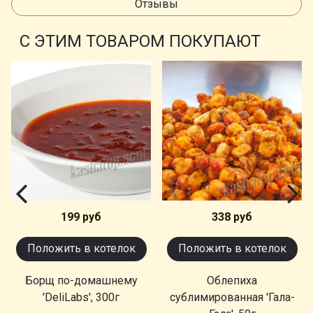
Отзывы
С ЭТИМ ТОВАРОМ ПОКУПАЮТ
199 руб
338 руб
Положить в котелок
Положить в котелок
Борщ по-домашнему
Облепиха
'DeliLabs', 300г
сублимированная 'Гала-