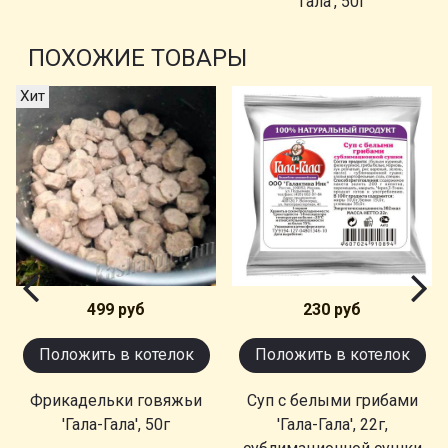
Гала', 50г
ПОХОЖИЕ ТОВАРЫ
Хит
499 руб
230 руб
Положить в котелок
Положить в котелок
Фрикадельки говяжьи
Суп с белыми грибами
'Гала-Гала', 50г
'Гала-Гала', 22г,