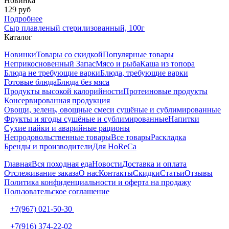
Новинка
129 руб
Подробнее
Сыр плавленый стерилизованный, 100г
Каталог
Новинки
Товары со скидкой
Популярные товары
Неприкосновенный Запас
Мясо и рыба
Каша из топора
Блюда не требующие варки
Блюда, требующие варки
Готовые блюда
Блюда без мяса
Продукты высокой калорийности
Протеиновые продукты
Консервированная продукция
Овощи, зелень, овощные смеси сушёные и сублимированные
Фрукты и ягоды сушёные и сублимированные
Напитки
Сухие пайки и аварийные рационы
Непродовольственные товары
Все товары
Раскладка
Бренды и производители
Для HoReCa
Главная
Вся походная еда
Новости
Доставка и оплата
Отслеживание заказа
О нас
Контакты
Скидки
Статьи
Отзывы
Политика конфиденциальности и оферта на продажу
Пользовательское соглашение
+7(967) 021-50-30
+7(916) 374-22-02