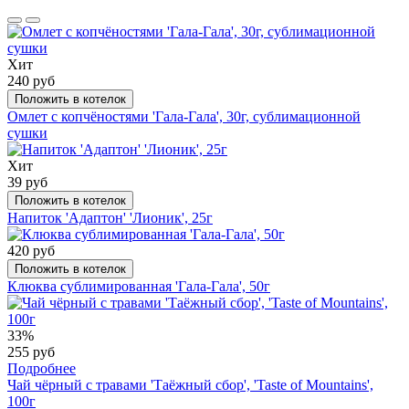
Хит
240 руб
Положить в котелок
Омлет с копчёностями 'Гала-Гала', 30г, сублимационной
сушки
Хит
39 руб
Положить в котелок
Напиток 'Адаптон' 'Лионик', 25г
420 руб
Положить в котелок
Клюква сублимированная 'Гала-Гала', 50г
33%
255 руб
Подробнее
Чай чёрный с травами 'Таёжный сбор', 'Taste of Mountains',
100г