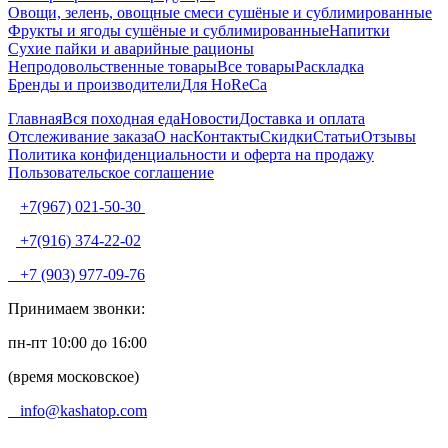
Овощи, зелень, овощные смеси сушёные и сублимированные
Фрукты и ягоды сушёные и сублимированные
Напитки
Сухие пайки и аварийные рационы
Непродовольственные товары
Все товары
Раскладка
Бренды и производители
Для HoReCa
Главная
Вся походная еда
Новости
Доставка и оплата
Отслеживание заказа
О нас
Контакты
Скидки
Статьи
Отзывы
Политика конфиденциальности и оферта на продажу
Пользовательское соглашение
+7(967) 021-50-30
+7(916) 374-22-02
+7 (903) 977-09-76
Принимаем звонки:
пн-пт 10:00 до 16:00
(время московское)
info@kashatop.com