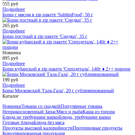
555 руб
Подробнее
Борщ с мясом в zip пакете 'SublimFood', 50 г
265 руб
Подробнее
Борщ постный в zip пакете 'Снедки', 35 г
Новинка
895 руб
Подробнее
Борщ кубанский в zip пакете 'Спецдеталь', 140г ♦ 2++ порции
199 руб
Подробнее
Борщ Московский 'Гала-Гала', 20 г сублимированный
Каталог
Новинки
Товары со скидкой
Популярные товары
Неприкосновенный Запас
Мясо и рыба
Каша из топора
Блюда не требующие варки
Блюда, требующие варки
Готовые блюда
Блюда без мяса
Продукты высокой калорийности
Протеиновые продукты
Консервированная продукция