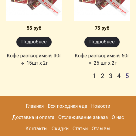
55 руб
75 руб
Подробнее
Подробнее
Кофе растворимый, 30г
Кофе растворимый, 50г
🔸 15шт х 2г
🔸 25 шт х 2г
1
2
3
4
5
Главная
Вся походная еда
Новости
Доставка и оплата
Отслеживание заказа
О нас
Контакты
Скидки
Статьи
Отзывы