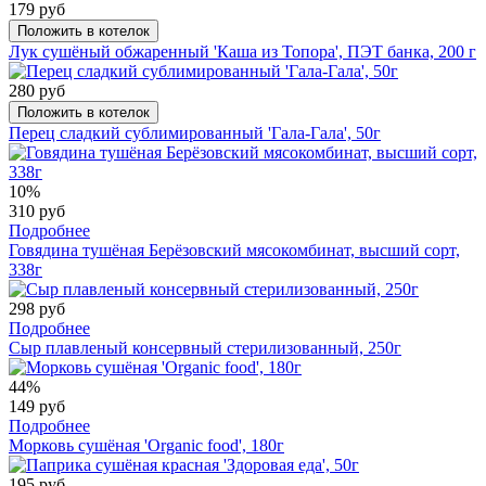
179 руб
Положить в котелок
Лук сушёный обжаренный 'Каша из Топора', ПЭТ банка, 200 г
280 руб
Положить в котелок
Перец сладкий сублимированный 'Гала-Гала', 50г
10%
310 руб
Подробнее
Говядина тушёная Берёзовский мясокомбинат, высший сорт,
338г
298 руб
Подробнее
Сыр плавленый консервный стерилизованный, 250г
44%
149 руб
Подробнее
Морковь сушёная 'Organic food', 180г
195 руб