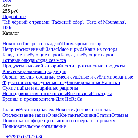
33%
255 руб
Подробнее
Чай чёрный с травами 'Таёжный сбор', 'Taste of Mountains',
100г
Каталог
Новинки
Товары со скидкой
Популярные товары
Неприкосновенный Запас
Мясо и рыба
Каша из топора
Блюда не требующие варки
Блюда, требующие варки
Готовые блюда
Блюда без мяса
Продукты высокой калорийности
Протеиновые продукты
Консервированная продукция
Овощи, зелень, овощные смеси сушёные и сублимированные
Фрукты и ягоды сушёные и сублимированные
Напитки
Сухие пайки и аварийные рационы
Непродовольственные товары
Все товары
Раскладка
Бренды и производители
Для HoReCa
Главная
Вся походная еда
Новости
Доставка и оплата
Отслеживание заказа
О нас
Контакты
Скидки
Статьи
Отзывы
Политика конфиденциальности и оферта на продажу
Пользовательское соглашение
+7(967) 021-50-30