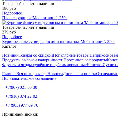
Товара сейчас нет в наличии
186 руб
Подробнее
Плов с курицей 'Моё питание', 250г
Товара сейчас нет в наличии
279 руб
Подробнее
Куриное филе су-вид с рисом и шпинатом 'Моё питание', 250г
Каталог
Новинки
Товары со скидкой
Популярные товары
Неприкосновен
Продукты высокой калорийности
Протеиновые продукты
Консе
Фрукты и ягоды сушёные и сублимированные
Напитки
Сухие п
Главная
Вся походная еда
Новости
Доставка и оплата
Отслеживан
Пользовательское соглашение
+7(967) 021-50-30
+7(916) 374-22-02
+7 (903) 977-09-76
Принимаем звонки: