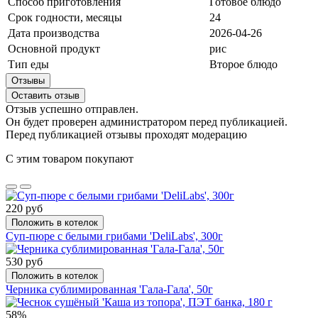
Способ приготовления
Готовое блюдо
Срок годности, месяцы
24
Дата производства
2026-04-26
Основной продукт
рис
Тип еды
Второе блюдо
Отзывы
Оставить отзыв
Отзыв успешно отправлен.
Он будет проверен администратором перед публикацией.
Перед публикацией отзывы проходят модерацию
С этим товаром покупают
220 руб
Положить в котелок
Суп-пюре с белыми грибами 'DeliLabs', 300г
530 руб
Положить в котелок
Черника сублимированная 'Гала-Гала', 50г
58%