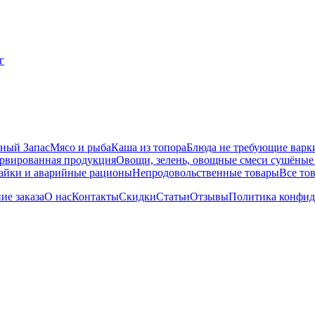
ный Запас
Мясо и рыба
Каша из топора
Блюда не требующие варк
рвированная продукция
Овощи, зелень, овощные смеси сушёные
айки и аварийные рационы
Непродовольственные товары
Все то
ие заказа
О нас
Контакты
Скидки
Статьи
Отзывы
Политика конфид