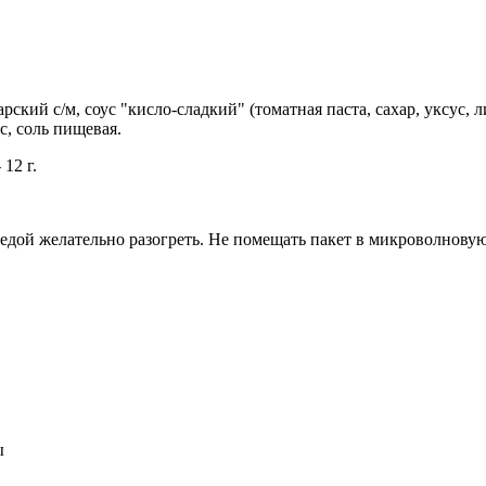
арский с/м, соус "кисло-сладкий" (томатная паста, сахар, уксус,
с, соль пищевая.
 12 г
.
едой желательно разогреть. Не помещать пакет в микроволновую
ы