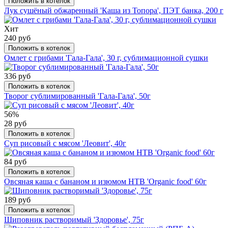
Положить в котелок
Лук сушёный обжаренный 'Каша из Топора', ПЭТ банка, 200 г
Хит
240 руб
Положить в котелок
Омлет с грибами 'Гала-Гала', 30 г, сублимационной сушки
336 руб
Положить в котелок
Творог сублимированный 'Гала-Гала', 50г
56%
28 руб
Положить в котелок
Суп рисовый с мясом 'Леовит', 40г
84 руб
Положить в котелок
Овсяная каша с бананом и изюмом НТВ 'Organic food' 60г
189 руб
Положить в котелок
Шиповник растворимый 'Здоровье', 75г