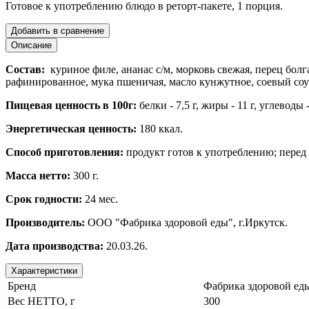
Готовое к употреблению блюдо в реторт-пакете, 1 порция.
Добавить в сравнение
Описание
Состав:
куриное филе, ананас с/м, морковь свежая, перец болг
рафинированное, мука пшеничая, масло кунжутное, соевый соу
Пищевая ценность в 100г:
белки - 7,5
г
, жиры - 11
г, углеводы -
Энергетическая ценность:
180
ккал
.
Способ приготовления:
продукт готов к употреблению; перед 
Масса нетто:
300 г.
Срок годности:
24 мес.
Производитель:
ООО "Фабрика здоровой еды", г.Иркутск.
Дата производства:
20.03.26.
Характеристики
Бренд
Фабрика здоровой ед
Вес НЕТТО, г
300