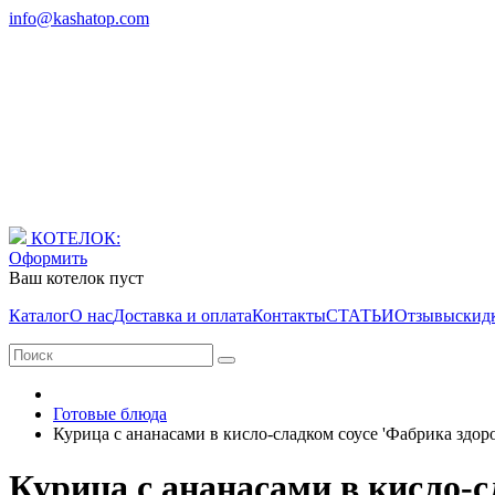
info@kashatop.com
КОТЕЛОК:
Оформить
Ваш котелок пуст
Каталог
О нас
Доставка и оплата
Контакты
СТАТЬИ
Отзывы
скид
Готовые блюда
Курица с ананасами в кисло-сладком соусе 'Фабрика здоро
Курица с ананасами в кисло-с