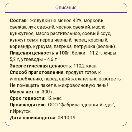
Описание
Состав:
желудки не менее 43%, морковь
свежая,
лук свежий, чеснок свежий, масло
кунжутное, масло растительное, соевый соус,
кунжут семя, перец чёрный, перец красный,
кориандр, куркума, паприка, петрушка (зелень).
Пищевая ценность в 100г:
белки - 11,2
г
, жиры -
5,2
г, углеводы - 4,6 г
.
Энергетическая ценность:
110,2
ккал
.
Способ приготовления:
продукт готов к
употреблению; перед едой желательно разогреть.
Не помещать пакет в микроволновую печь!
Масса нетто:
300 г.
Срок годности:
12 мес.
Производитель:
ООО "Фабрика здоровой еды",
г.Иркутск.
Дата производства:
08.10.19.