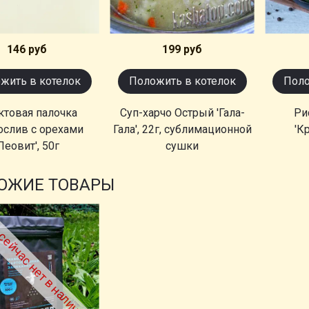
146 руб
199 руб
жить в котелок
Положить в котелок
Поло
ктовая палочка
Суп-харчо Острый 'Гала-
Ри
ослив с орехами
Гала', 22г, сублимационной
'К
Леовит', 50г
сушки
ОЖИЕ ТОВАРЫ
сейчас нет в наличии