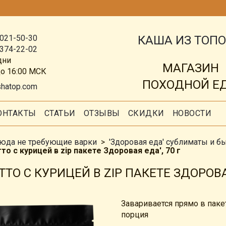
КАША ИЗ ТОП
 021-50-30
 374-22-02
дни
МАГАЗИН
до 16:00 МСК
ПОХОДНОЙ Е
shatop.com
ОНТАКТЫ
СТАТЬИ
ОТЗЫВЫ
СКИДКИ
НОВОСТИ
юда не требующие варки
'Здоровая еда' сублиматы и б
то с курицей в zip пакете Здоровая еда', 70 г
ТО С КУРИЦЕЙ В ZIP ПАКЕТЕ ЗДОРОВАЯ
Заваривается прямо в паке
порция