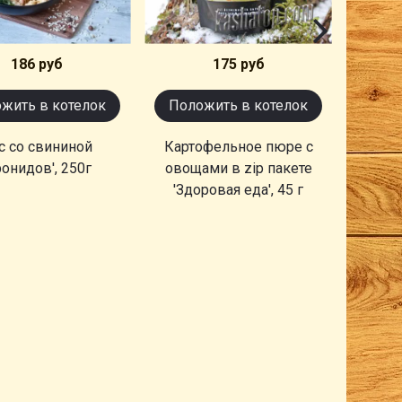
186 руб
175 руб
жить в котелок
Положить в котелок
с со свининой
Картофельное пюре с
Щи с м
ронидов', 250г
овощами в zip пакете
'Здоровая еда', 45 г