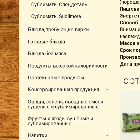
(порошок
Сублиматы Спецдеталь
Пищевая
Энергет
Сублиматы Sublimera
Способ 
Внимание
Блюда, требующие варки
наслажд
Готовые блюда
Масса н
Срок го
Блюда без мяса
Произв
Дата пр
Продукты высокой калорийности
Протеиновые продукты
С Э
Консервированная продукция
Овощи, зелень, овощные смеси
сушёные и сублимированные
Фрукты и ягоды сушёные и
сублимированные
Напитки