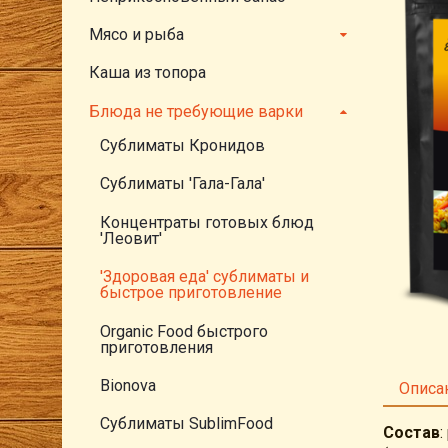
Мясо и рыба
Каша из топора
Блюда не требующие варки
Сублиматы Кронидов
Сублиматы 'Гала-Гала'
Концентраты готовых блюд
'Леовит'
'Здоровая еда' сублиматы и
быстрое приготовление
Organic Food быстрого
приготовления
Bionova
Описа
Сублиматы SublimFood
Состав