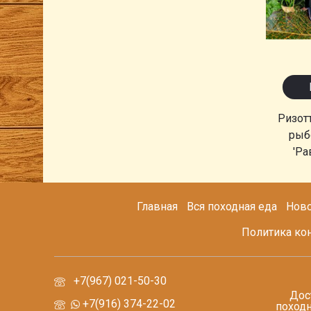
Ризот
рыбо
'Ра
Главная
Вся походная еда
Ново
Политика ко
+7(967) 021-50-30
Дос
+7(916) 374-22-02
походн