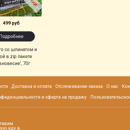
499 руб
Подробнее
то со шпинатом и
й в zip пакете
вновесие', 70г
сти
Доставка и оплата
Отслеживание заказа
О нас
Кон
нфиденциальности и оферта на продажу
Пользовательско
тавим
ую еду в