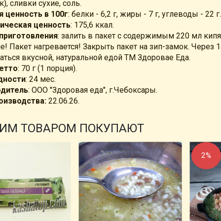
), сливки сухие, соль.
 ценность в 100г
: белки - 6,2 г, жиры - 7 г, углеводы - 22
ическая ценность
: 175,6 ккал.
приготовления
: залить в пакет с содержимым 220 мл кип
! Пакет нагревается! Закрыть пакет на зип-замок. Через 
аться вкусной, натуральной едой ТМ Здоровае Еда.
етто
: 70 г (1 порция).
дности
: 24 мес.
одитель
: ООО "Здоровая еда", г.Чебоксары.
оизводства:
22.06.26.
ТИМ ТОВАРОМ ПОКУПАЮТ
2%