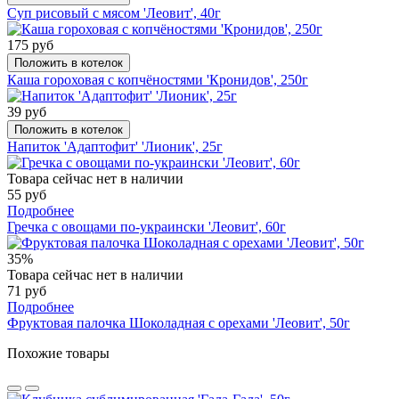
Суп рисовый с мясом 'Леовит', 40г
175 руб
Положить в котелок
Каша гороховая с копчёностями 'Кронидов', 250г
39 руб
Положить в котелок
Напиток 'Адаптофит' 'Лионик', 25г
Товара сейчас нет в наличии
55 руб
Подробнее
Гречка с овощами по-украински 'Леовит', 60г
35%
Товара сейчас нет в наличии
71 руб
Подробнее
Фруктовая палочка Шоколадная с орехами 'Леовит', 50г
Похожие товары