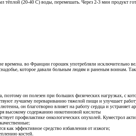
мл тёплой (20-40 С) воды, перемешать. Через 2-3 мин продукт го
ние времена. во Франции горошек употребляли исключительно ве
 снадобье, которое давали больным людям и раненым воинам. Та
, поэтому он полезен при больших физических нагрузках, с кот
бствуют лучшему перевариванию тяжелой пищи и улучшает работ
лютеина, он благотворно влияет на работу сердца и устраняет а
даря высокому содержанию никотиновой кислоты
ствует профилактике онкологических опухолей. Куместрол акт
качественные;
ся как эффективное средство избавления от изжоги;
еплению костей.