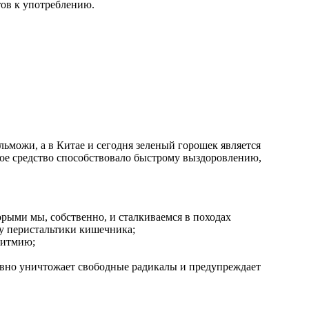
тов к употреблению.
льможи, а в Китае и сегодня зеленый горошек является
кое средство способствовало быстрому выздоровлению,
орыми мы, собственно, и сталкиваемся в походах
у перистальтики кишечника;
ритмию;
ивно уничтожает свободные радикалы и предупреждает