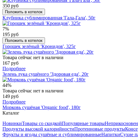
350 руб
Положить в котелок
Клубника сублимированная 'Гала-Гала', 50г
7%
195 руб
Положить в котелок
Горошек зелёный 'Кронидов', 325г
Товара сейчас нет в наличии
167 руб
Подробнее
Зелень лука сушёного 'Здоровая еда', 20г
44%
Товара сейчас нет в наличии
149 руб
Подробнее
Морковь сушёная 'Organic food', 180г
Каталог
Новинки
Товары со скидкой
Популярные товары
Неприкосновен
Продукты высокой калорийности
Протеиновые продукты
Консе
Фрукты и ягоды сушёные и сублимированные
Напитки
Сухие п