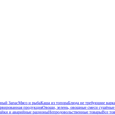
ный Запас
Мясо и рыба
Каша из топора
Блюда не требующие варк
рвированная продукция
Овощи, зелень, овощные смеси сушёные
айки и аварийные рационы
Непродовольственные товары
Все то