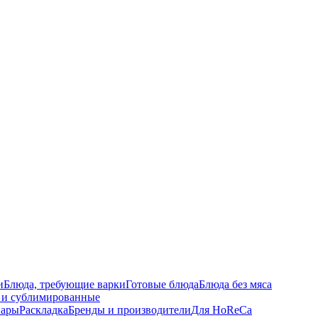
и
Блюда, требующие варки
Готовые блюда
Блюда без мяса
 и сублимированные
вары
Раскладка
Бренды и производители
Для HoReCa