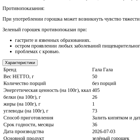
Противопоказания:
При употреблении горошка может возникнуть чувство тяжести в
Зеленый горошек противопоказан при:
гастрите и язвенных образованиях.
остром проявлении любых заболеваний пищеварительног
проблемах с кровью.
Характеристики
Бренд
Гала Гала
Вес НЕТТО, г
50
Количество порций
без порций
Энергетическая ценность (на 100г), ккал
405
белки (на 100г), г
26
жиры (на 100г), г
1
углеводы (на 100г), г
73
Способ приготовления
Залить кипятком и дат
Срок годности, месяцы
36
Дата производства
2026-07-03
Основной продукт
зелёный горошек