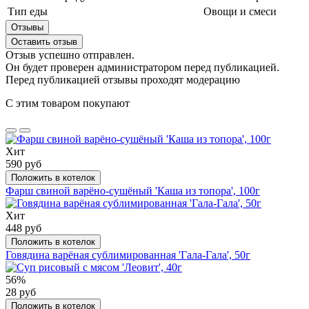
Тип еды
Овощи и смеси
Отзывы
Оставить отзыв
Отзыв успешно отправлен.
Он будет проверен администратором перед публикацией.
Перед публикацией отзывы проходят модерацию
С этим товаром покупают
Хит
590 руб
Положить в котелок
Фарш свиной варёно-сушёный 'Каша из топора', 100г
Хит
448 руб
Положить в котелок
Говядина варёная сублимированная 'Гала-Гала', 50г
56%
28 руб
Положить в котелок