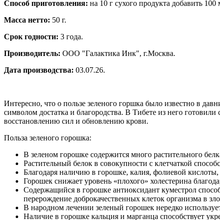
Способ приготовления:
на 10 г сухого продукта добавить 100 
Масса нетто:
50 г.
Срок годности:
3 года.
Производитель:
ООО "Галактика Инк", г.Москва.
Дата производства:
03.07.26.
Интересно, что о пользе зеленого горшка было известно в дав
символом достатка и благородства. В Тибете из него готовили
восстановлению сил и обновлению крови.
Польза зеленого горошка:
В зеленом горошке содержится много растительного белка
Растительный белок в совокупности с клетчаткой спосо
Благодаря наличию в горошке, калия, фолиевой кислоты, 
Горошек снижает уровень «плохого» холестерина благо
Содержащийся в горошке антиоксидант куместрол способ
перерождение доброкачественных клеток организма в зло
В народном лечении зеленый горошек нередко использует
Наличие в горошке кальция и марганца способствует укр