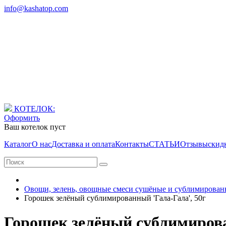
info@kashatop.com
КОТЕЛОК:
Оформить
Ваш котелок пуст
Каталог
О нас
Доставка и оплата
Контакты
СТАТЬИ
Отзывы
скид
Овощи, зелень, овощные смеси сушёные и сублимирова
Горошек зелёный сублимированный 'Гала-Гала', 50г
Горошек зелёный сублимирова