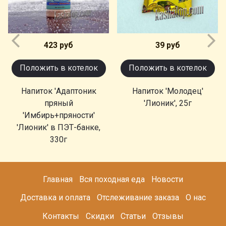
423 руб
39 руб
Положить в котелок
Положить в котелок
Напиток 'Адаптоник
Напиток 'Молодец'
пряный
'Лионик', 25г
'Имбирь+пряности'
'Лионик' в ПЭТ-банке,
330г
Главная
Вся походная еда
Новости
Доставка и оплата
Отслеживание заказа
О нас
Контакты
Скидки
Статьи
Отзывы