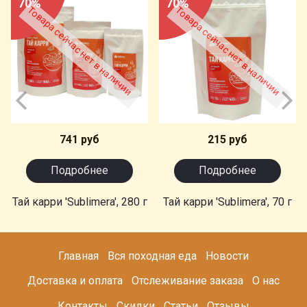
70%
70%
Товара сейчас нет в наличии
Товара сейчас нет в наличии
741 руб
215 руб
Подробнее
Подробнее
Тай карри 'Sublimera', 280 г
Тай карри 'Sublimera', 70 г
Главная
Вся походная еда
Новости
Доставка и оплата
Отслеживание заказа
О нас
Контакты
Скидки
Статьи
Отзывы