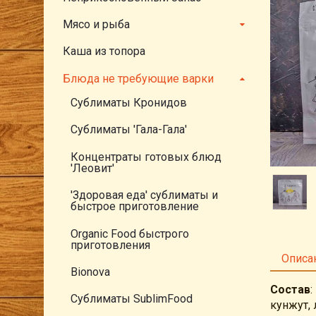
Тов
Мясо и рыба
Каша из топора
Блюда не требующие варки
Сублиматы Кронидов
Сублиматы 'Гала-Гала'
Концентраты готовых блюд
'Леовит'
'Здоровая еда' сублиматы и
быстрое приготовление
Organic Food быстрого
приготовления
Описа
Bionova
Состав
:
Сублиматы SublimFood
кунжут, 