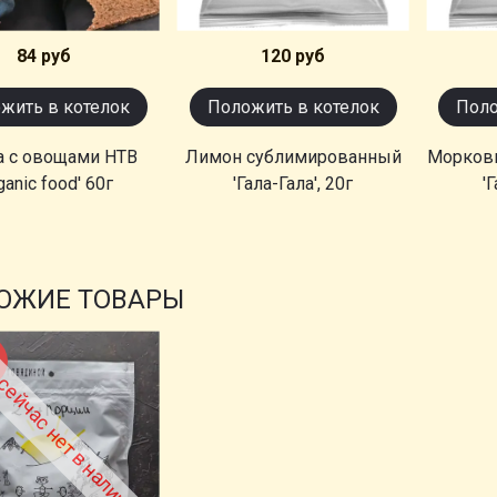
84 руб
120 руб
жить в котелок
Положить в котелок
Поло
а с овощами НТВ
Лимон сублимированный
Морков
ganic food' 60г
'Гала-Гала', 20г
'
ОЖИЕ ТОВАРЫ
сейчас нет в наличии