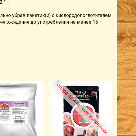
,1 г.
тельно убрав пакетик(и) с кислородопоглотителем
емя ожидания до употребления не менее 15
Товара
Товара сейчас нет в наличии