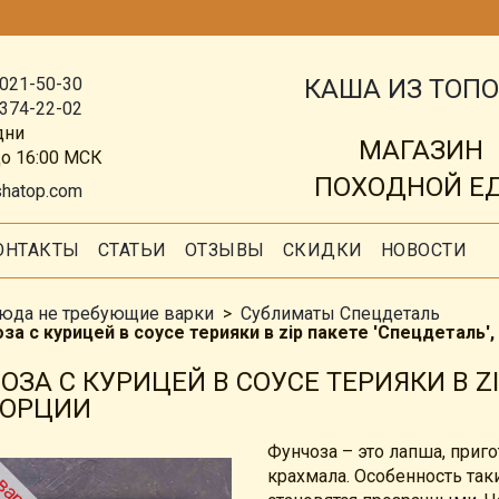
КАША ИЗ ТОП
 021-50-30
 374-22-02
дни
МАГАЗИН
до 16:00 МСК
ПОХОДНОЙ Е
shatop.com
ОНТАКТЫ
СТАТЬИ
ОТЗЫВЫ
СКИДКИ
НОВОСТИ
юда не требующие варки
Сублиматы Спецдеталь
за с курицей в соусе терияки в zip пакете 'Спецдеталь',
ОЗА С КУРИЦЕЙ В СОУСЕ ТЕРИЯКИ В ZIP
ПОРЦИИ
Фунчоза – это лапша, приг
крахмала. Особенность так