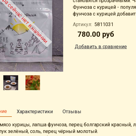
ара сейчас нет в наличии
становятся прозрачными. Ч
Фунчоза с курицей - попул
фунчоза с курицей добавит
Артикул:
5811031
780.00 руб
Добавить в сравнение
ние
Характеристики
Отзывы
 мясо курицы, лапша фунчоза, перец болгарский красный, л
лук зелёный, соль, перец чёрный молотый.