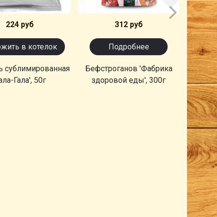
224 руб
312 руб
жить в котелок
Подробнее
ь сублимированная
Бефстроганов 'Фабрика
Карто
Гала-Гала', 50г
здоровой еды', 300г
сливк
'Здо