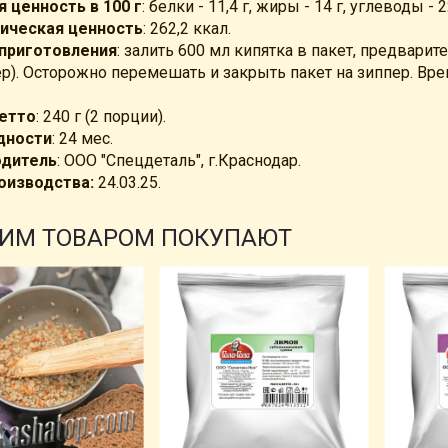
 ценность в 100 г
: белки - 11,4 г, жиры - 14 г, углеводы - 22
ическая ценность
: 262,2 ккал.
приготовления
: залить 600 мл кипятка в пакет, предвари
ер). Осторожно перемешать и закрыть пакет на зиппер. Вр
етто
: 240 г (2 порции).
дности
: 24 мес.
одитель
: ООО "Спецдеталь", г.Краснодар.
оизводства:
24.03.25.
ТИМ ТОВАРОМ ПОКУПАЮТ