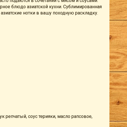
асто подаются в сочетании с мясом и соусами.
ярное блюдо азиатской кухни. Сублимированная
 азиатские нотки в вашу походную раскладку.
ук репчатый, соус терияки, масло рапсовое,