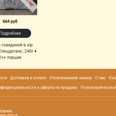
664 руб
Подробнее
с говядиной в zip
Спецдеталь', 240г ♦
2++ порции
сти
Доставка и оплата
Отслеживание заказа
О нас
Кон
нфиденциальности и оферта на продажу
Пользовательско
тавим
ую еду в