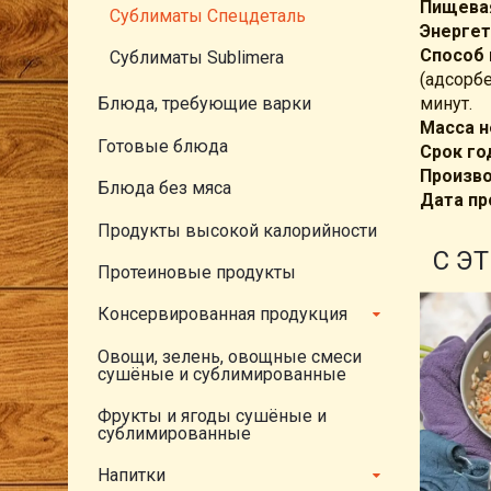
Пищевая
Сублиматы Спецдеталь
Энергет
Способ 
Сублиматы Sublimera
(адсорб
Блюда, требующие варки
минут.
Масса н
Готовые блюда
Срок го
Произв
Блюда без мяса
Дата пр
Продукты высокой калорийности
С Э
Протеиновые продукты
Консервированная продукция
Овощи, зелень, овощные смеси
сушёные и сублимированные
Фрукты и ягоды сушёные и
сублимированные
Напитки