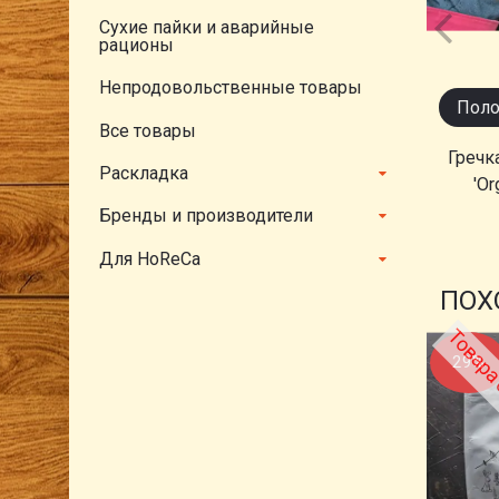
Сухие пайки и аварийные
рационы
Непродовольственные товары
Поло
Все товары
Гречк
Раскладка
'Or
Бренды и производители
Для HoReCa
ПОХ
Товара 
29%