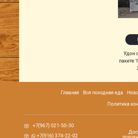
Удон 
пакете '
Главная
Вся походная еда
Ново
Политика ко
+7(967) 021-50-30
Дос
+7(916) 374-22-02
походн