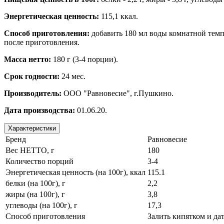
Энергетическая ценность:
115,1 ккал.
Способ приготовления:
добавить 180 мл воды комнатной темпе
после приготовления.
Масса нетто:
180 г (3-4 порции).
Срок годности:
24 мес.
Производитель:
ООО "Равновесие", г.Пушкино.
Дата производства:
01.06.20.
Характеристики
Бренд
Равновесие
Вес НЕТТО, г
180
Количество порций
3-4
Энергетическая ценность (на 100г), ккал
115.1
белки (на 100г), г
2,2
жиры (на 100г), г
3,8
углеводы (на 100г), г
17,3
Способ приготовления
Залить кипятком и дат