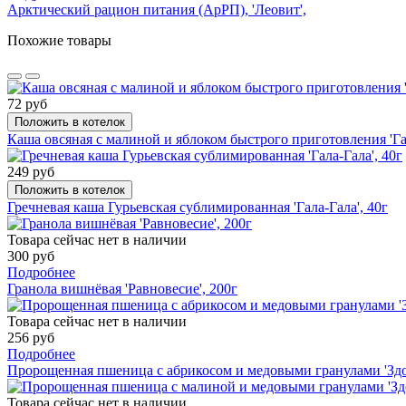
Арктический рацион питания (АрРП), 'Леовит',
Похожие товары
72 руб
Положить в котелок
Каша овсяная с малиной и яблоком быстрого приготовления 'Гал
249 руб
Положить в котелок
Гречневая каша Гурьевская сублимированная 'Гала-Гала', 40г
Товара сейчас нет в наличии
300 руб
Подробнее
Гранола вишнёвая 'Равновесие', 200г
Товара сейчас нет в наличии
256 руб
Подробнее
Пророщенная пшеница с абрикосом и медовыми гранулами 'Здор
Товара сейчас нет в наличии