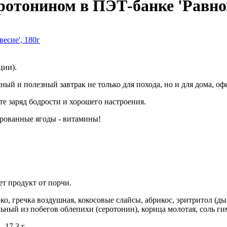
еротонином в ПЭТ-банке 'Равнов
рции).
ый и полезный завтрак не только для похода, но и для дома, офи
те заряд бодрости и хорошего настроения.
ированные ягоды - витамины!
т продукт от порчи.
ко, гречка воздушная, кокосовые слайсы, абрикос, эритритол (ды
льный из побегов облепихи (серотонин), корица молотая, соль ги
 17,3 г.