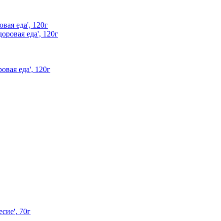
ая еда', 120г
вая еда', 120г