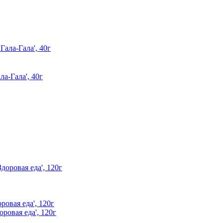
а-Гала', 40г
овая еда', 120г