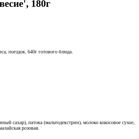
есие', 180г
са, поездок. 640г готового блюда.
нный сахар), патока (мальтодекстрин), молоко кокосовое сухое,
малайская розовая.