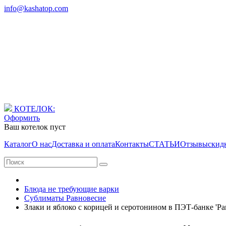
info@kashatop.com
КОТЕЛОК:
Оформить
Ваш котелок пуст
Каталог
О нас
Доставка и оплата
Контакты
СТАТЬИ
Отзывы
скид
Блюда не требующие варки
Сублиматы Равновесие
Злаки и яблоко с корицей и серотонином в ПЭТ-банке 'Ра