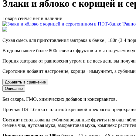
Злаки и яблоко с корицей и с
Товара сейчас нет в наличии
Сухая смесь для приготовления завтрака в банке , 180г (3-4 по
В одном пакете более 800г свежих фруктов и мы получаем вкусн
Порция завтрака от равновесия утром и не весь день вы получи
Серотонин добавит настроение, корица - иммунитет, а сублим
Добавить в сравнение
Описание
Без сахара, ГМО, химических добавок и консервантов.
Прочная ПЭТ-банка с плотной крышкой прекрасно предохраняе
Состав:
использованы сублимированные фрукты и ягоды:
ябло
семена чиа, нутовая мука, аморантовая мука, комплекс растите
Пищевая ценность в 100г:
белки - 2,2 г, жиры - 3,8 г, углеводы -