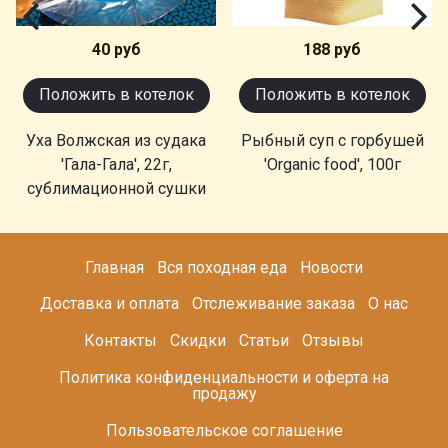
40 руб
188 руб
Положить в котелок
Положить в котелок
Уха Волжская из судака
Рыбный суп с горбушей
'Гала-Гала', 22г,
'Organic food', 100г
сублимационной сушки
Главная
Вся походная еда
Новости
Доставка и оплата
Отслеживание заказа
О нас
Контакты
Скидки
Статьи
Отзывы
Политика конфиденциальности и оферта на
продажу
Пользовательское соглашение