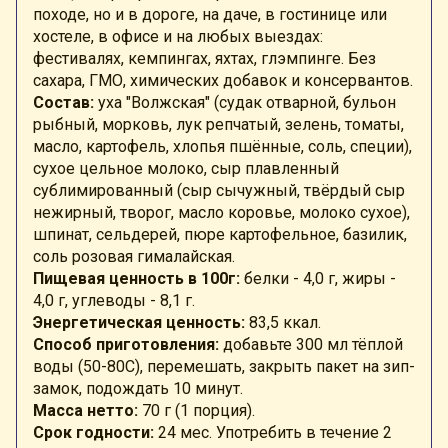
походе, но и в дороге, на даче, в гостинице или
хостеле, в офисе и на любых выездах:
фестивалях, кемпингах, яхтах, глэмпинге. Без
сахара, ГМО, химических добавок и консервантов.
Состав:
уха "Волжская" (судак отварной, бульон
рыбный, морковь, лук репчатый, зелень, томаты,
масло, картофель, хлопья пшённые, соль, специи),
сухое цельное молоко, сыр плавленный
сублимированный (сыр сычужный, твёрдый сыр
нежирный, творог, масло коровье, молоко сухое),
шпинат, сельдерей, пюре картофельное, базилик,
соль розовая гималайская.
Пищевая ценность в 100г:
белки - 4,0 г, жиры -
4,0 г, углеводы - 8,1 г.
Энергетическая ценность:
83,5 ккал.
Способ приготовления:
добавьте 300 мл тёплой
воды (50-80С), перемешать, закрыть пакет на зип-
замок, подождать 10 минут.
Масса нетто:
70 г (1 порция).
Срок годности:
24 мес. Употребить в течение 2